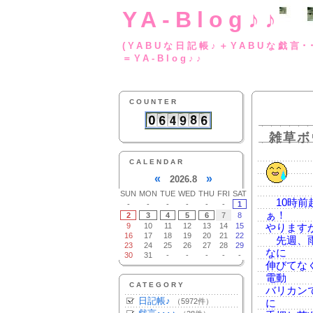
YA-Blog♪♪
(YABUな日記帳♪＋
＝YA-Blog♪♪
COUNTER
雑草ボ
CALENDAR
«
»
2026.8
SUN
MON
TUE
WED
THU
FRI
SAT
10時前
-
-
-
-
-
-
1
ぁ！
2
3
4
5
6
7
8
9
10
11
12
13
14
15
やります
16
17
18
19
20
21
22
先週、雨
23
24
25
26
27
28
29
なに
30
31
-
-
-
-
-
伸びてな
電動
CATEGORY
バリカン
日記帳♪
（5972件）
に