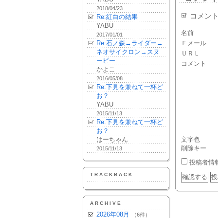
2018/04/23
コメン
Re:紅白の結果
YABU
名前
2017/01/01
Re:石ノ森→ライダー→
Ｅメール
ネオサイクロン→スヌ
ＵＲＬ
ーピー
コメント
かよこ
2016/05/08
Re:下見を兼ねて一杯ど
お？
YABU
2015/11/13
Re:下見を兼ねて一杯ど
お？
はーちゃん
文字色
削除キー
2015/11/13
投稿者情
TRACKBACK
ARCHIVE
2026年08月
（6件）