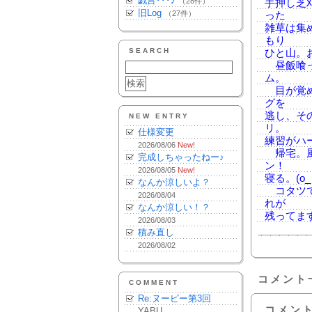
戯言･･･♪
（28件）
手押し芝
旧Log
（27件）
った
雑草は集
もり
SEARCH
ひと山。
昼飯喰っ
ム。
目が覚め
グを
逃し、そ
NEW ENTRY
リ。
仕様変更
練習がハ
2026/08/06
New!
帰宅。風
完成しちゃったねー♪
ン！
2026/08/05
New!
寝る。(o_ 
なんか涼しいよ？
コタツで
2026/08/04
れが
なんか涼しい！？
残ってま
2026/08/03
積み直し
2026/08/02
コメント
COMMENT
Re:ヌーピー第3回
コメン
YABU