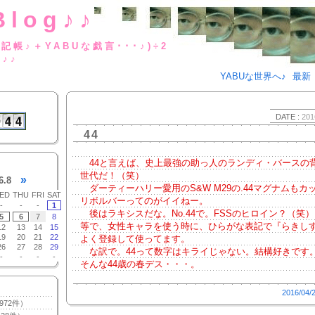
Blog♪♪
BUな日記帳♪＋YABUな戯言･･･
g♪♪
YABUな世界へ♪
最新
DATE :
201
44
44と言えば、史上最強の助っ人のランディ・バースの
世代だ！（笑）
»
6.8
ダーティーハリー愛用のS&W M29の.44マグナムもカ
ED
THU
FRI
SAT
リボルバーってのがイイねー。
-
-
-
1
後はラキシスだな。No.44で。FSSのヒロイン？（笑
5
6
7
8
等で、女性キャラを使う時に、ひらがな表記で『らきし
12
13
14
15
19
20
21
22
よく登録して使ってます。
26
27
28
29
な訳で。44って数字はキライじゃない。結構好きです
-
-
-
-
そんな44歳の春デス・・・。
2016/04/
972件）