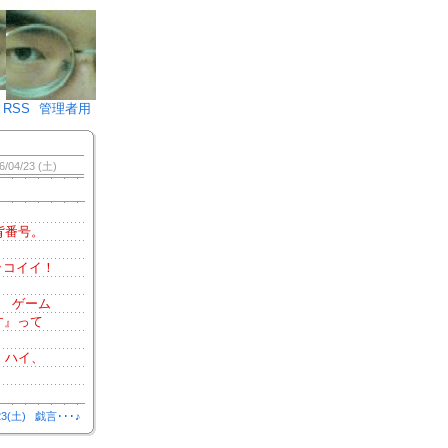
♪)÷2
RSS
管理者用
6/04/23 (土)
背番号。
ッコイイ！
） ゲーム
す』って
。ハイ、
23(土)
戯言･･･♪