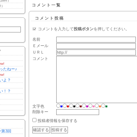
28件）
コメント一覧
件）
コメント投稿
コメントを入力して
投稿ボタン
を押してください。
名前
Ｅメール
Y
ＵＲＬ
コメント
ew!
ったねー♪
ew!
いよ？
い！？
文字色
■
■
■
■
■
■
■
■
削除キー
投稿者情報を保存する
ー第3回