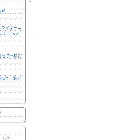
結果
森→ライダー→
ロン→スヌ
を兼ねて一杯ど
を兼ねて一杯ど
K
（6件）