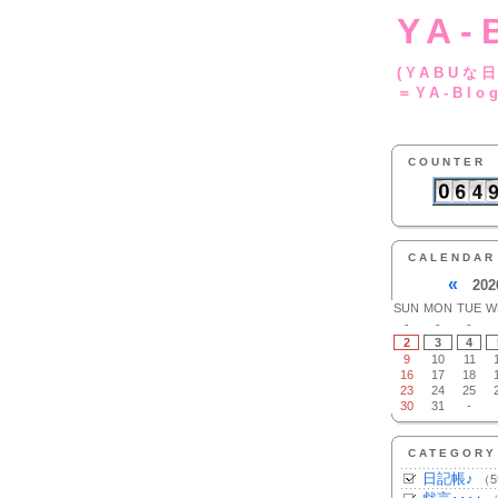
YA-
(YA
＝YA-Blo
COUNTER
CALENDAR
«
202
SUN
MON
TUE
W
-
-
-
2
3
4
9
10
11
16
17
18
23
24
25
30
31
-
CATEGORY
日記帳♪
（5