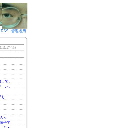
♪)÷2
RSS
管理者用
7/11/17 (金)
散して、
でした。
でも、
合い。
面子で
、ちと