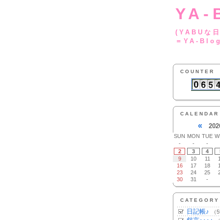
YA-
(YA
＝YA-Blo
COUNTER
CALENDAR
«
202
SUN
MON
TUE
W
-
-
-
2
3
4
9
10
11
16
17
18
23
24
25
30
31
-
CATEGORY
日記帳♪
（5