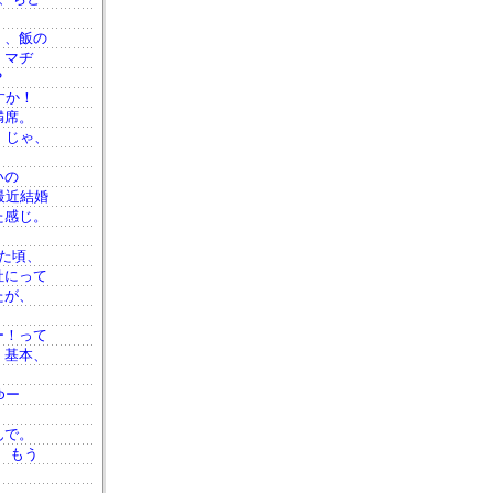
く、飯の
 マヂ
？
すか！
満席。
。じゃ、
いの
最近結婚
た感じ。
）
た頃、
社にって
たが、
ー！って
、基本、
ゆー
。
んで。
、もう