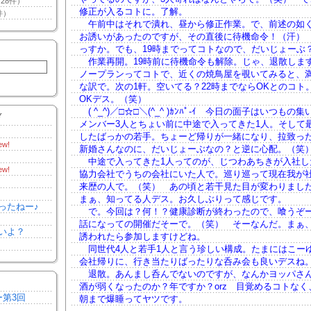
28件）
修正が入るコトに。了解。
件）
午前中はそれで潰れ、昼から修正作業。で、前述の如
お誘いがあったのですが、その直後に待機命令！（汗）
っすか。でも、19時までってコトなので、だいじょーぶ
作業再開。19時前に待機命令も解除。じゃ、退散しま
ノープランってコトで、近くの焼鳥屋を覗いてみると、
な訳で。次の1軒。空いてる？22時までならOKとのコト
OKデス。（笑）
( ^_^)／□☆□＼(^_^ )ｶﾝﾊﾟ-ｲ 今日の面子はいつもの集
Y
メンバー3人とちょい前に中途で入ってきた1人。そして
したばっかの若手。ちょーど帰りが一緒になり、拉致っ
ew!
新婚さんなのに、だいじょーぶなの？と逆に心配。（笑
中途で入ってきた1人ってのが、じつわあちきが入社し
ew!
協力会社でうちの会社にいた人で。巡り巡って現在我が
来歴の人で。（笑） あの頃と若干見た目が変わりまし
まぁ、知ってる人デス。お久しぶりって感じです。
ったねー♪
で。今回は？何！？健康診断が終わったので、喰うぞ
話になっての開催だそーで。（笑） そーなんだ。まぁ
いよ？
誘われたら参加しますけどね。
同世代4人と若手1人と言う珍しい構成。たまにはこー
会社帰りに、行き当たりばったりな呑み会も良いデスね
退散。あんまし呑んでないのですが、なんかヨッパさ
酒が弱くなったのか？年ですか？orz 目覚めるコトなく
ー第3回
朝まで爆睡ってヤツです。