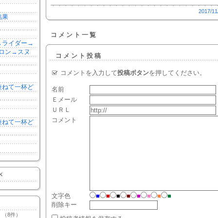
2017/11
結果
コメント一覧
森→ライダー→
ロン→スヌ
コメント投稿
コメントを入力して
投稿ボタン
を押してください。
を兼ねて一杯ど
名前
Ｅメール
ＵＲＬ
コメント
を兼ねて一杯ど
K
文字色
■
■
■
■
■
■
■
■
削除キー
（8件）