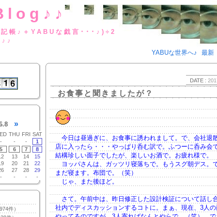
Blog♪♪
BUな日記帳♪＋YABUな戯言･･･
g♪♪
YABUな世界へ♪
最新
DATE :
201
お食事と聞きましたが？
»
6.8
ED
THU
FRI
SAT
今日は昼過ぎに、お食事に誘われまして。で、会社退
-
-
-
1
店に入ったら・・・やっぱり呑む訳で。ふつーに呑み会
5
6
7
8
結構珍しい面子でしたが、楽しいお酒で。お疲れ様で。
12
13
14
15
19
20
21
22
ヨッパさんは、ガッツリ寝落ちで。もうスグ朝デス。
26
27
28
29
まだ寝ます。布団で。（笑）
-
-
-
-
じゃ、また後ほど。
さて。午前中は、昨日修正した設計検証について話し
社内でディスカッションするコトに。まぁ、現在、3人の
974件）
やってるのですが、3人寄ればなんとやらで。（笑） で