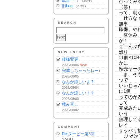
戯言･･･♪
（28件）
行ってみ
旧Log
（27件）
（笑）
って、朝
仕方なく
SEARCH
無事
確保。や
昼休み。
が！
ぜーんぶ
残り
NEW ENTRY
11個×1
仕様変更
かに
2026/08/06
New!
転売ヤー
完成しちゃったねー♪
ま、そも
2026/08/05
つで
なんか涼しいよ？
いいじゃん
2026/08/04
に1個
なんか涼しい！？
ってのが
2026/08/03
して
積み直し
完成みた
2026/08/02
いう
無理して
レイ
COMMENT
サッパリ
Re:ヌーピー第3回
ｿﾉﾊﾅｼﾊ
YABU