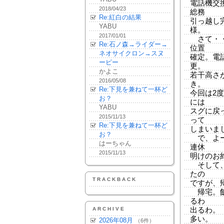
電話機交
2018/04/23
総務
Re:紅白の結果
引っ越し
YABU
様。
2017/01/01
さて・・
Re:石ノ森→ライダー→
位置
ネオサイクロン→スヌ
確定。電
ーピー
更。
かよこ
若干高さ
2016/05/08
き。
Re:下見を兼ねて一杯ど
今回は2
お？
には
YABU
スグに戻
2015/11/13
って
Re:下見を兼ねて一杯ど
しまいま
お？
で、よー
はーちゃん
連休
2015/11/13
明けのお
そして、
たの
TRACKBACK
ですが、
帰宅。飯
るわ
ARCHIVE
出るわ。
多い。
2026年08月
（6件）