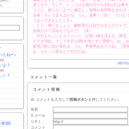
28件）
戻ります。そして、くっつける側のモデル2件の方は番号
件）
コトに。被らないよーに修正し、座標や条件等を合わせ
合体！そして立ち上げる。うん、見事！（笑） でけた
うまくできましたとさ♪
じゃ、帰りましょう。解析実行は別でやるとのコトで
合体だけで済みそうなので。（笑）
今日もちょいとヨドバシへ。お買い物を済ませ、帰宅
ビデオ消化。そして今日も0時を待たずに寝落ち。(o_ _)oﾊ
夜明け前に目が覚める。うん、早寝早起きデスね。（苦
Y
ま、もちっと寝るんですけどね。
ったねー♪
ew!
2017/11
いよ？
ew!
い！？
コメント一覧
コメント投稿
コメントを入力して
投稿ボタン
を押してください。
名前
Ｅメール
ＵＲＬ
ー第3回
コメント