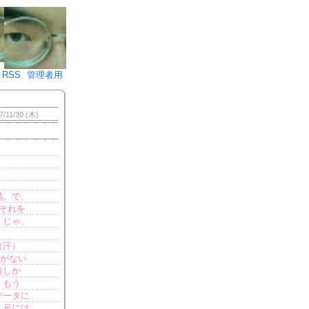
♪)÷2
RSS
管理者用
7/11/30 (木)
備。で、
それを
。じゃ、
（汗）
タがない
後しか
、もう
データに
、元には