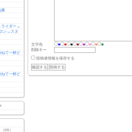
結果
森→ライダー→
ロン→スヌ
文字色
■
■
■
■
■
■
■
■
削除キー
を兼ねて一杯ど
投稿者情報を保存する
を兼ねて一杯ど
K
（5件）