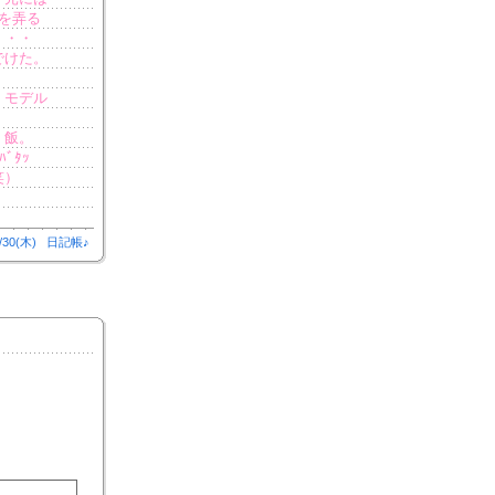
を弄る
・・・
でけた。
、モデル
。飯。
ﾞﾀｯ
笑）
/30(木)
日記帳♪