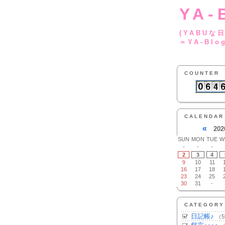
YA-
(YA
＝YA-Blo
COUNTER
CALENDAR
«
202
SUN
MON
TUE
W
-
-
-
2
3
4
9
10
11
16
17
18
23
24
25
30
31
-
CATEGORY
日記帳♪
（5