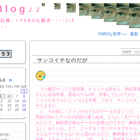
Blog♪♪
BUな日記帳♪＋YABUな戯言･･･
g♪♪
YABUな世界へ♪
最新
DATE :
201
サンコイチなのだが
»
6.8
ED
THU
FRI
SAT
ココ数日やってた改造案。チェックも終わり、納品準
-
-
-
1
さらに追加作業。類似モデル2件、作業してたのですが、
5
6
7
8
メインのモデルにくっつける作業。つまり、サンコイチ
12
13
14
15
19
20
21
22
やりますか。
26
27
28
29
と、その前に！メインのモデルのデータが古くって。
-
-
-
-
現在のVer.とデータの仕様が違う始末。さらに！元デー
みたいで。解析実行前のデータが必要なのですが、解析
ない！みたいな。さて、どーする？古いデータですから
そんなデータすらないかと思われるので、解析後から元
971件）
編集しますか！みたいな。（笑） まぁ、手作業ですが