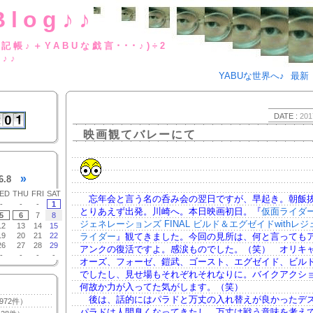
Blog♪♪
BUな日記帳♪＋YABUな戯言･･･
g♪♪
YABUな世界へ♪
最新
DATE :
201
映画観てバレーにて
»
6.8
ED
THU
FRI
SAT
忘年会と言う名の呑み会の翌日ですが、早起き。朝飯
-
-
-
1
とりあえず出発。川崎へ。本日映画初日。『
仮面ライダ
5
6
7
8
ジェネレーションズ FINAL ビルド＆エグゼイドwithレ
12
13
14
15
19
20
21
22
ライダー
』観てきました。今回の見所は、何と言っても
26
27
28
29
アンクの復活ですよ。感涙ものでした。（笑） オリキ
-
-
-
-
オーズ、フォーゼ、鎧武、ゴースト、エグゼイド、ビル
でしたし、見せ場もそれぞれそれなりに。バイクアクシ
何故か力が入ってた気がします。（笑）
後は、話的にはパラドと万丈の入れ替えが良かったデ
972件）
パラドは人間臭くなってきたし、万丈は戦う意味を考え