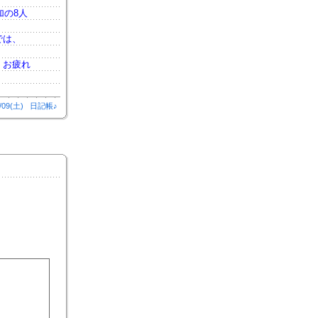
加の8人
では、
。お疲れ
/09(土)
日記帳♪