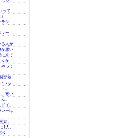
lって
笑）
チラシ
バレー
いる人が
率が悪い
間に来て
なんか
てやって
習開始
いつも
・・。
ス。寒い
せん。
ヒドイ。
バレーは
開始。
に1人、
続出。