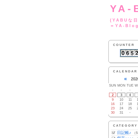
YA-
(YA
＝YA-Blo
COUNTER
CALENDAR
«
202
SUN
MON
TUE
W
-
-
-
2
3
4
9
10
11
16
17
18
23
24
25
30
31
-
CATEGORY
日記帳♪
（5