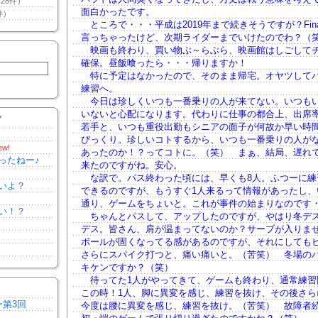
28件）
面白かったです。
件）
ところで・・・平成は2019年まで続きそうですが？Fina
言っちゃったけど、次期ライダーまでいけたのでわ？（
映画も終わり、買い物ぶ～らぶら、映画館はしごして
確保。昼飯喰ったら・・・帰りますか！
特に予定はなかったので、そのまま帰宅。オヤツして
練習へ。
今日は珍しくいつも一番乗りの人が来てない。いつも
いないと心配になります。代わりに仕事の都合上、出席
Y
若手と、いつも重役出勤もシニアの面子が何故か早い時
びっくり。珍しいコトするから、いつも一番乗りの人が
ew!
あったのか！？ってコトに。（笑） まぁ、結局、遅れ
ったねー♪
来たのですがね。安心。
な訳で。パス終わった頃には、早くも8人。ふつーに練
いよ？
できるのですが、もうすぐ1人来るって情報があったし、
通り、ゲームをちょいと。これが事件の始まりなのです
い！？
ちゃんとパスして、アップしたのですが、やはり冬デ
デス。皆さん、肩が温まってないのか？サーブが入りま
ボールが固くなってる感があるのですが、それにしても
さらにスパイク打つと、痛い痛いと。（苦笑） 冬場の
キケンですか？（笑）
待ってた1人がやってきて、ゲームも終わり、通常練習
この時！1人、脚に異変を感じ、練習を抜け、その後さら
ー第3回
今度は腰に異変を感じ、練習を抜け。（苦笑） 故障者