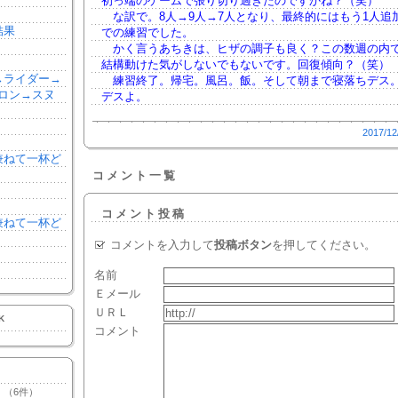
初っ端のゲームで張り切り過ぎたのですかね？（笑）
な訳で。8人→9人→7人となり、最終的にはもう1人追
結果
での練習でした。
かく言うあちきは、ヒザの調子も良く？この数週の内
結構動けた気がしないでもないです。回復傾向？（笑）
森→ライダー→
練習終了。帰宅。風呂。飯。そして朝まで寝落ちデス
ロン→スヌ
デスよ。
2017/12
を兼ねて一杯ど
コメント一覧
コメント投稿
を兼ねて一杯ど
コメントを入力して
投稿ボタン
を押してください。
名前
Ｅメール
ＵＲＬ
K
コメント
（6件）