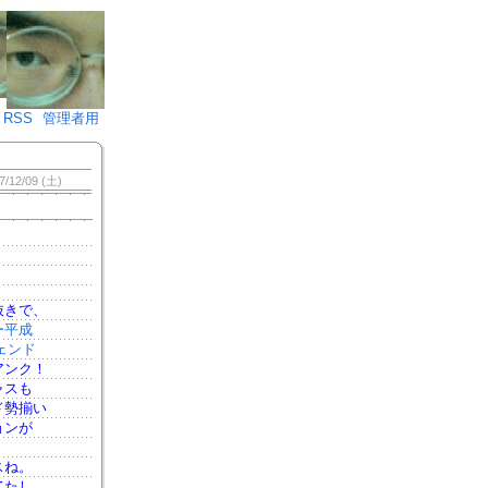
♪)÷2
RSS
管理者用
7/12/09 (土)
抜きで、
ー平成
ジェンド
アンク！
ャスも
ド勢揃い
ョンが
スね。
てたし。