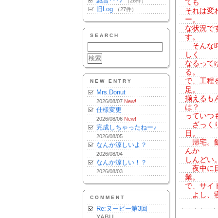
戯言･･･♪
（28件）
ても
旧Log
（27件）
それは変
ー。
な状況で
SEARCH
す。
そんな時
しく
なるって
る。
で、工程
NEW ENTRY
足。
Mrs.Donut
揃えるも
2026/08/07
New!
は？
仕様変更
っていつ
2026/08/06
New!
ざっくり
完成しちゃったねー♪
日。
2026/08/05
帰宅。飯
なんか涼しいよ？
んか
2026/08/04
しんどい
なんか涼しい！？
夜中に目
2026/08/03
業。
で、サイ
よし、
COMMENT
Re:ヌーピー第3回
YABU