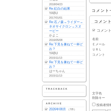
2018/04/23
Re:紅白の結果
コメント
YABU
2017/01/01
コメン
Re:石ノ森→ライダー→
ネオサイクロン→スヌ
コメン
ーピー
かよこ
名前
2016/05/08
Re:下見を兼ねて一杯ど
Ｅメール
お？
ＵＲＬ
YABU
コメント
2015/11/13
Re:下見を兼ねて一杯ど
お？
はーちゃん
2015/11/13
TRACKBACK
文字色
削除キー
ARCHIVE
投稿者情
2026年08月
（7件）