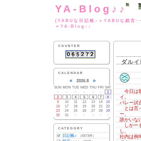
YA-Blog♪♪
(YABUな日記帳♪＋
＝YA-Blog♪♪
COUNTER
ダルイ
CALENDAR
«
»
2026.8
SUN
MON
TUE
WED
THU
FRI
SAT
今日は朝
-
-
-
-
-
-
1
イ。
2
3
4
5
6
7
8
9
10
11
12
13
14
15
バレー試
16
17
18
19
20
21
22
とは言っ
23
24
25
26
27
28
29
ー、
30
31
-
-
-
-
-
誰かいな
しかーも
CATEGORY
し、
日記帳♪
（5973件）
社内は例