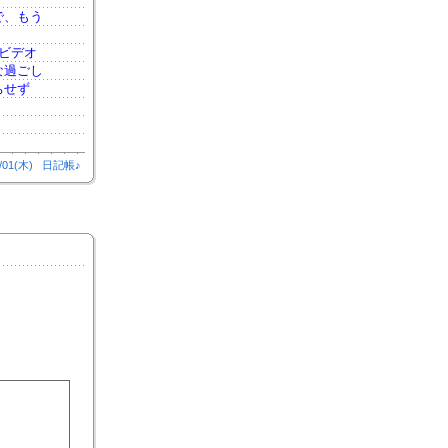
で、もう
ビデオ
な過ごし
ちせず
/01(木)
日記帳♪