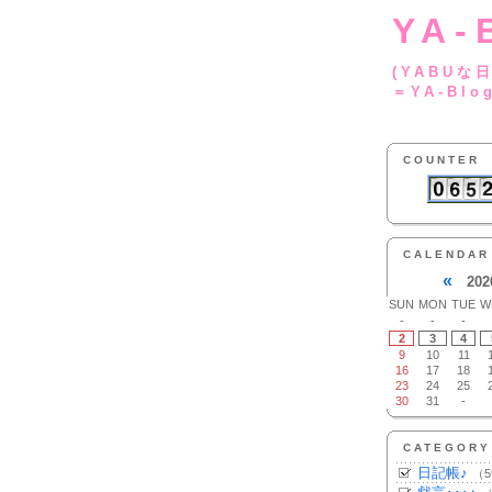
YA-
(YA
＝YA-Blo
COUNTER
CALENDAR
«
202
SUN
MON
TUE
W
-
-
-
2
3
4
9
10
11
16
17
18
23
24
25
30
31
-
CATEGORY
日記帳♪
（5