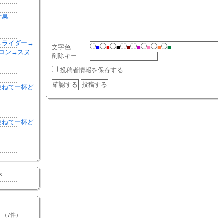
結果
森→ライダー→
文字色
■
■
■
■
■
■
■
■
ロン→スヌ
削除キー
投稿者情報を保存する
を兼ねて一杯ど
を兼ねて一杯ど
K
（7件）