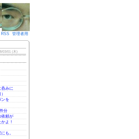
♪)÷2
RSS
管理者用
8/03/01 (木)
に呑みに
目）
パンを
件分
の依頼が
たかよ！
訳にも。