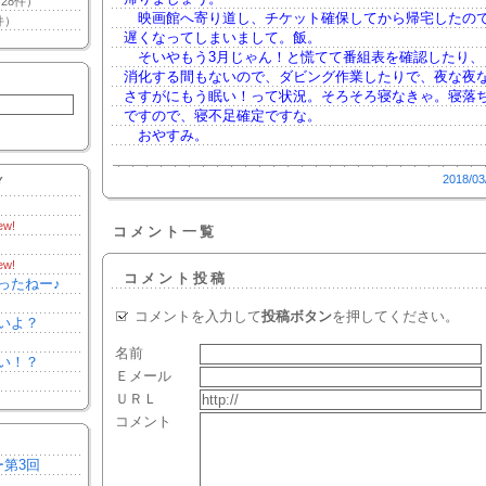
28件）
映画館へ寄り道し、チケット確保してから帰宅したの
件）
遅くなってしまいまして。飯。
そいやもう3月じゃん！と慌てて番組表を確認したり、
消化する間もないので、ダビング作業したりで、夜な夜
さすがにもう眠い！って状況。そろそろ寝なきゃ。寝落
ですので、寝不足確定ですな。
おやすみ。
2018/03
Y
ew!
コメント一覧
ew!
コメント投稿
ったねー♪
コメントを入力して
投稿ボタン
を押してください。
いよ？
名前
い！？
Ｅメール
ＵＲＬ
コメント
ー第3回