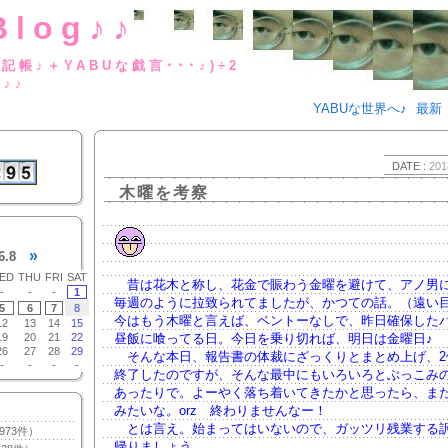
Blog♪♪
BUな日記帳♪＋YABUな戯言･･･
g♪♪
YABUな世界へ♪
最新
DATE :
201
木曜を考察
»
6.8
ED
THU
FRI
SAT
昔は花木と称し、花金で賑わう金曜を避けて、アノ男
-
-
-
1
毎週のように拉致られてましたが、かつての話。（遠い
5
6
7
8
今はもう木曜と言えば、ベントーなしで、昨日確保した
12
13
14
15
19
20
21
22
昼飯に喰ってる日。今日を乗り切れば、明日は金曜日♪
26
27
28
29
そんな本日、報告書の体裁にざっくりとまとめ上げ、2
-
-
-
-
終了したのですが、そんな最中にもいろいろとぶっこみ
あったりで。よーやく落ち着いてきたかと思ったら、ま
みたいな。orz 終わりませんなー！
とは言え。始まってはいないので、ガッツリ残業する
973件）
帰りましょう。