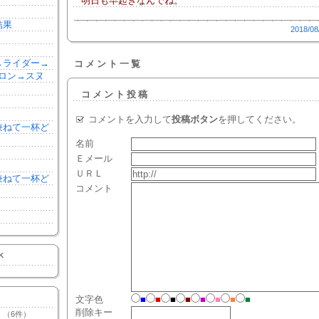
明日も早起きなんでね。
結果
2018/08
森→ライダー→
コメント一覧
ロン→スヌ
コメント投稿
コメントを入力して
投稿ボタン
を押してください。
を兼ねて一杯ど
名前
Ｅメール
ＵＲＬ
を兼ねて一杯ど
コメント
K
文字色
■
■
■
■
■
■
■
■
削除キー
（6件）