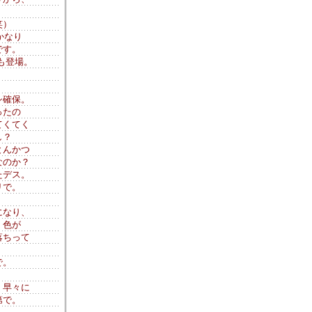
笑）
かなり
です。
も登場。
）
シ確保。
ったの
てくてく
し？
とんかつ
なのか？
たデス。
リで。
になり、
、色が
落ちって
で。
、早々に
第で。