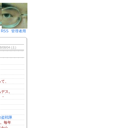
♪)÷2
RSS
管理者用
8/08/04 (土)
って、
ちデス。
・・
。
／快盗戦隊
。毎年
りから、