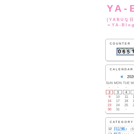
YA-
(YA
＝YA-Blo
COUNTER
CALENDAR
«
202
SUN
MON
TUE
W
-
-
-
2
3
4
9
10
11
16
17
18
23
24
25
30
31
-
CATEGORY
日記帳♪
（5