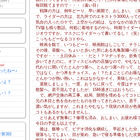
28件）
毎回観てますので・・・（遠い目）
件）
戦隊の方は、例年どーり、早い展開で、おしまい。（
で、ライダーの方は、北九州でのエキストラ3000人って
気合の入ったロケで。上空からの絵は、なかなかの迫力
TV版も残り数話。何処に着地するのやら。時期ライダー
ジオウですか。マスクにライダーって書いてるし！（笑
こっちもどーなるコトやら。
映画を観て、いつもどーり、映画館はしごして、チラ
その後、昼飯へ。ちょいと歩いた所にある丸亀製麺へ行
Y
ですが・・・土日休み・・・だと！？マヂっすか。折角
歩いてきたのに。オフィスビル内の店舗なので、やむな
ew!
代わりに開いてたとんかつ屋へ。とんかつ屋へ行って、
ったねー♪
ではなく、かつ丼をチョイス。ぉ！？たまごとじのお蔭
とんかつが熱い熱い。これはなかなかイイ。美味しかっ
いよ？
退散しましょう。一度、おうちに戻って、今度はチャ
散髪へ。若干混んでましたが、15時過ぎにはおうちに。
い！？
で。網戸交換の再工事。結局、隙間を埋めるってコト
元の木目と色を合わせたものを持ってきたみたい。若干
濃い気がしますが、これまたやむなし？現状の木目が色
コトもあるかもしれませんし。
とりあえず無事に？修理も済み、おしまい。お疲れ様
今日の予定も以上です。
後は、飯喰って、ビデオ消化を継続し、早起きした分
ー第3回
寝落ちしてしまい、目が覚め、急いで寝る準備をした次