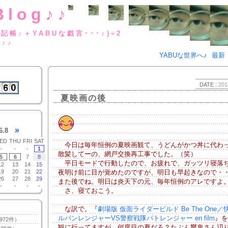
Blog♪♪
BUな日記帳♪＋YABUな戯言･･･
g♪♪
YABUな世界へ♪
最新
DATE :
201
夏映画の後
»
6.8
ED
THU
FRI
SAT
今日は毎年恒例の夏映画観て、うどんがかつ丼に代わ
-
-
-
1
散髪してーの、網戸交換再工事でした。（笑）
5
6
7
8
平日モードで行動したので、お疲れで、ガッツリ寝落
12
13
14
15
19
20
21
22
夜明け前に目が覚めたのですが、明日も早起きなので・
26
27
28
29
また後でね。明日は炎天下の元、毎年恒例のアレですよ
-
-
-
-
さ、寝ておこう。
な訳で。『
劇場版 仮面ライダービルド Be The One
ルパンレンジャーVS警察戦隊パトレンジャー en film
』を
972件）
観に行ってますが、何度目の夏だろ？たぶん響鬼さん辺