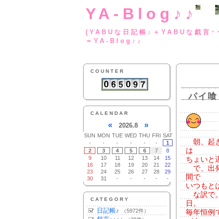
YA-Blog♪♪
(YABUな日記帳♪＋
＝YA-Blog♪♪
COUNTER
パイ喰
CALENDAR
«
»
2026.8
SUN
MON
TUE
WED
THU
FRI
SAT
朝、起き
-
-
-
-
-
-
1
は
2
3
4
5
6
7
8
9
10
11
12
13
14
15
ちょいと
16
17
18
19
20
21
22
で、出発
23
24
25
26
27
28
29
間で
30
31
-
-
-
-
-
いつもと
な訳で。
CATEGORY
日。
日記帳♪
（5972件）
毎年恒例