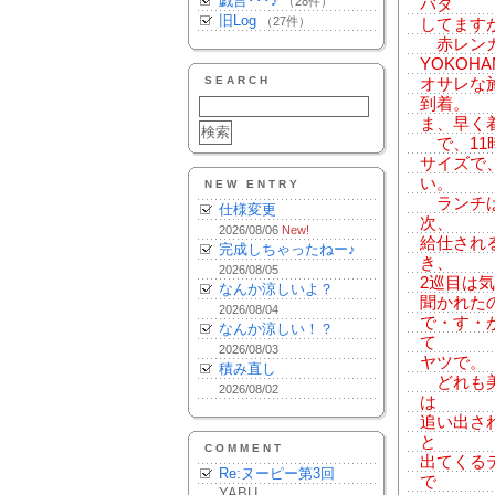
戯言･･･♪
（28件）
バタ
旧Log
（27件）
してます
赤レンガ倉
YOKOH
SEARCH
オサレな施
到着。
ま、早く
で、11時
サイズで
い。
NEW ENTRY
ランチは
仕様変更
次、
2026/08/06
New!
給仕され
完成しちゃったねー♪
き、
2026/08/05
2巡目は
なんか涼しいよ？
聞かれた
2026/08/04
で・す・
なんか涼しい！？
て
2026/08/03
ヤツで。
積み直し
どれも美
2026/08/02
は
追い出さ
と
COMMENT
出てくる
Re:ヌーピー第3回
で
YABU