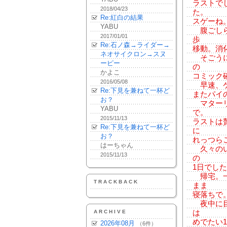
ラストで
2018/04/23
た。
Re:紅白の結果
スゲーね
YABU
腹ごしら
2017/01/01
歩
Re:石ノ森→ライダー→
移動。消
ネオサイクロン→スヌ
そごうに
ーピー
の
かよこ
コミック
2016/05/08
早速、ケ
Re:下見を兼ねて一杯ど
またパイ
お？
マターリ
YABU
で。
2015/11/13
ラストは
Re:下見を兼ねて一杯ど
に
お？
れっつら
はーちゃん
久々のい
2015/11/13
の
1日でし
帰宅。一
TRACKBACK
まま
寝落ちで。(o
夜中に目
ARCHIVE
は
めでたい
2026年08月
（6件）