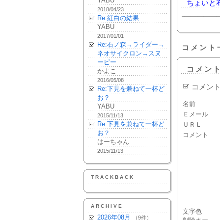
YABU
ちょいと
2018/04/23
Re:紅白の結果
YABU
2017/01/01
Re:石ノ森→ライダー→
コメント
ネオサイクロン→スヌ
ーピー
コメン
かよこ
2016/05/08
コメン
Re:下見を兼ねて一杯ど
お？
名前
YABU
Ｅメール
2015/11/13
Re:下見を兼ねて一杯ど
ＵＲＬ
お？
コメント
はーちゃん
2015/11/13
TRACKBACK
ARCHIVE
文字色
2026年08月
（9件）