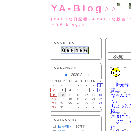
YA-Blog♪♪
(YABUな日記帳♪＋
＝YA-Blog♪♪
COUNTER
令和
CALENDAR
«
»
2026.8
SUN
MON
TUE
WED
THU
FRI
SAT
新元号、
-
-
-
-
-
-
1
記に
2
3
4
5
6
7
8
9
10
11
12
13
14
15
なるんです
16
17
18
19
20
21
22
う。
23
24
25
26
27
28
29
ちょっと
30
31
-
-
-
-
-
既に
ネタにさ
CATEGORY
さて。そ
日記帳♪
は
（5975件）