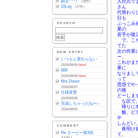
戯言･･･♪
入社式で
（28件）
旧Log
さん
（27件）
代替わり
日も
ぶっこみ
SEARCH
業の
若手が復
で、こち
てた
次の作業
NEW ENTRY
ー。
いつもと変わらない
これがま
2026/08/09
New!
果に
888
なりまし
2026/08/08
New!
って
Mrs.Donut
思惑でや
2026/08/07
の後
仕様変更
どーしま
2026/08/06
な訳で。
完成しちゃったねー♪
帰りに本
2026/08/05
飯。ビデオ
か
しんどい
COMMENT
夜明け前
Re:ヌーピー第3回
て、