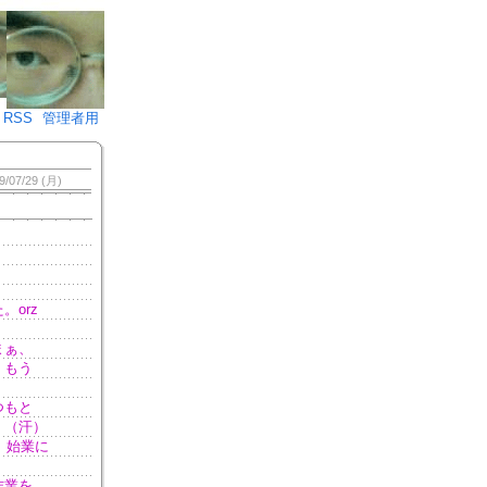
♪)÷2
RSS
管理者用
9/07/29 (月)
orz
まぁ、
、もう
つもと
。（汗）
、始業に
作業を。