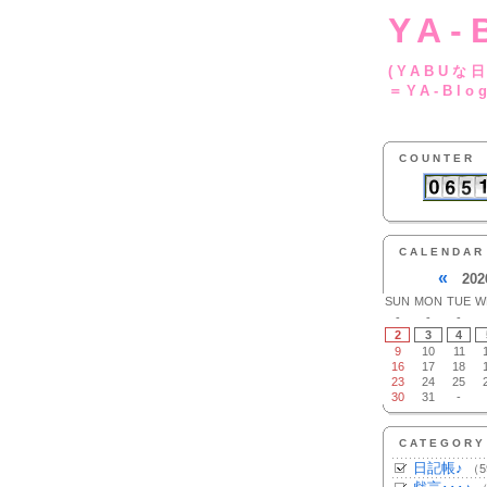
YA-
(YA
＝YA-Blo
COUNTER
CALENDAR
«
202
SUN
MON
TUE
W
-
-
-
2
3
4
9
10
11
16
17
18
23
24
25
30
31
-
CATEGORY
日記帳♪
（5