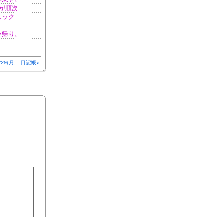
が順次
ェック
い帰り。
/29(月)
日記帳♪