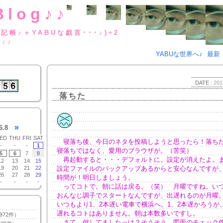
Blog♪♪
BUな日記帳♪＋YABUな戯言･･･
g♪♪
YABUな世界へ♪
最新
DATE :
201
落ちた
»
6.8
ED
THU
FRI
SAT
寝落ち後、今日のネタを投稿しようと思ったら！落ちた。
-
-
-
1
寝落ちではなく、愛用のブラウザが。（苦笑）
5
6
7
8
再起動すると・・・デフォルトに。設定が消えたよ。
12
13
14
15
19
20
21
22
設定ファイルのバックアップあるからと安心なんですが
26
27
28
29
時間が！明日しましょう。
-
-
-
-
ってコトで。朝に話は戻る。（笑） 月曜ですね。い
おんなじ調子でスタートなんですが、出遅れるのが月曜
いつもより1、2本遅い電車で横浜へ。1、2本遅かろうが
遅れるコトはありません。朝は本数多いですし。
972件）
さて。何してましたっけ？そうそう。図面のチェック