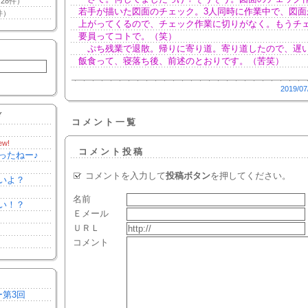
28件）
若手が描いた図面のチェック。3人同時に作業中で、図面
件）
上がってくるので、チェック作業に切りがなく。もうチ
要員ってコトで。（笑）
ぷち残業で退散。帰りに寄り道。寄り道したので、遅
飯食って、寝落ち後、前述のとおりです。（苦笑）
2019/07
Y
コメント一覧
ew!
コメント投稿
ったねー♪
コメントを入力して
投稿ボタン
を押してください。
いよ？
名前
い！？
Ｅメール
ＵＲＬ
コメント
ー第3回