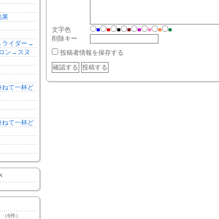
結果
文字色
■
■
■
■
■
■
■
■
削除キー
森→ライダー→
ロン→スヌ
投稿者情報を保存する
を兼ねて一杯ど
を兼ねて一杯ど
K
（6件）