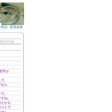
♪)÷2
RSS
管理者用
9/12/13 (金)
若手が
して。
ダなら
ーで。
ですね。
種とかも
のコトで
ー♪