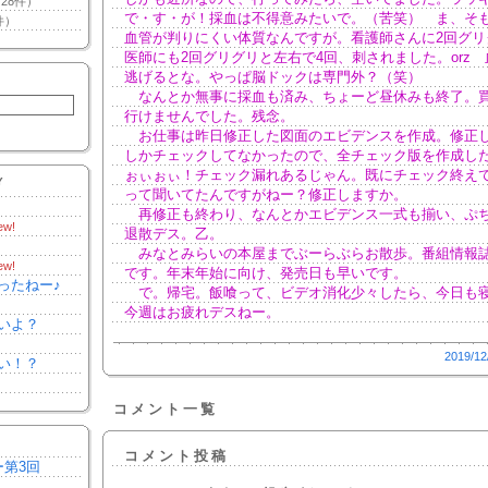
28件）
で・す・が！採血は不得意みたいで。（苦笑） ま、そ
件）
血管が判りにくい体質なんですが。看護師さんに2回グリ
医師にも2回グリグリと左右で4回、刺されました。orz
逃げるとな。やっぱ脳ドックは専門外？（笑）
なんとか無事に採血も済み、ちょーど昼休みも終了。
行けませんでした。残念。
お仕事は昨日修正した図面のエビデンスを作成。修正
しかチェックしてなかったので、全チェック版を作成し
ぉぃぉぃ！チェック漏れあるじゃん。既にチェック終え
Y
って聞いてたんですがねー？修正しますか。
再修正も終わり、なんとかエビデンス一式も揃い、ぷ
ew!
退散デス。乙。
みなとみらいの本屋までぶーらぶらお散歩。番組情報
ew!
です。年末年始に向け、発売日も早いです。
ったねー♪
で。帰宅。飯喰って、ビデオ消化少々したら、今日も
今週はお疲れデスねー。
いよ？
2019/12
い！？
コメント一覧
コメント投稿
ー第3回