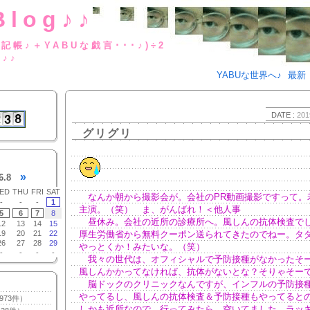
Blog♪♪
BUな日記帳♪＋YABUな戯言･･･
g♪♪
YABUな世界へ♪
最新
DATE :
201
グリグリ
»
6.8
ED
THU
FRI
SAT
なんか朝から撮影会が。会社のPR動画撮影ですって。
-
-
-
1
主演。（笑） ま、がんばれ！＜他人事
5
6
7
8
昼休み。会社の近所の診療所へ。風しんの抗体検査で
12
13
14
15
19
20
21
22
厚生労働省から無料クーポン送られてきたのでねー。タ
26
27
28
29
やっとくか！みたいな。（笑）
-
-
-
-
我々の世代は、オフィシャルで予防接種がなかったそ
風しんかかってなければ、抗体がないとな？そりゃそー
脳ドックのクリニックなんですが、インフルの予防接
やってるし、風しんの抗体検査＆予防接種もやってると
973件）
しかも近所なので、行ってみたら、空いてました。ラッキ