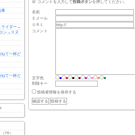
コメントを入力して
投稿ボタン
を押してください。
結果
名前
Ｅメール
ＵＲＬ
森→ライダー→
コメント
ロン→スヌ
を兼ねて一杯ど
を兼ねて一杯ど
文字色
■
■
■
■
■
■
■
■
削除キー
投稿者情報を保存する
K
（7件）