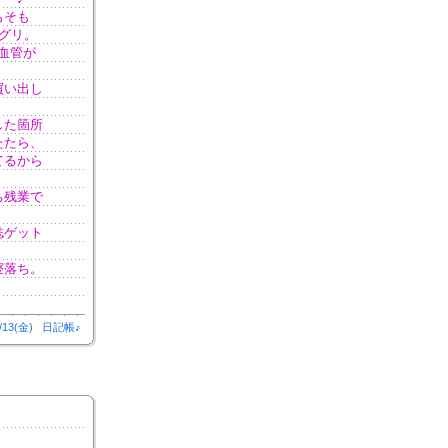
もそも
グリ。
 血管が
買い出し
した箇所
たたら、
てるから
ち残業で
誌ゲット
寝落ち。
/13(金)
日記帳♪