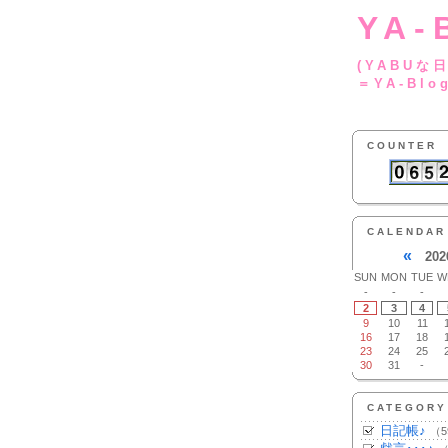
YA-
(YA
＝YA-Blo
COUNTER
CALENDAR
«
202
SUN
MON
TUE
W
-
-
-
2
3
4
9
10
11
16
17
18
23
24
25
30
31
-
CATEGORY
日記帳♪
（5