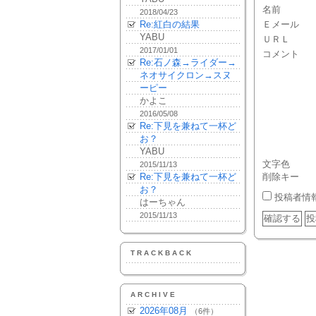
名前
2018/04/23
Re:紅白の結果
Ｅメール
YABU
ＵＲＬ
2017/01/01
コメント
Re:石ノ森→ライダー→
ネオサイクロン→スヌ
ーピー
かよこ
2016/05/08
Re:下見を兼ねて一杯ど
お？
YABU
文字色
2015/11/13
Re:下見を兼ねて一杯ど
削除キー
お？
投稿者情
はーちゃん
2015/11/13
TRACKBACK
ARCHIVE
2026年08月
（6件）