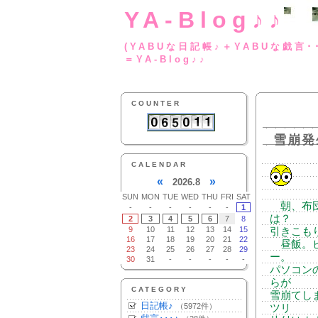
YA-Blog♪♪
(YABUな日記帳♪＋
＝YA-Blog♪♪
COUNTER
雪崩発
CALENDAR
«
»
2026.8
SUN
MON
TUE
WED
THU
FRI
SAT
朝、布団
-
-
-
-
-
-
1
は？
2
3
4
5
6
7
8
9
10
11
12
13
14
15
引きこも
16
17
18
19
20
21
22
昼飯。ビ
23
24
25
26
27
28
29
ー。
30
31
-
-
-
-
-
パソコン
らが
CATEGORY
雪崩てし
日記帳♪
（5972件）
ツリ