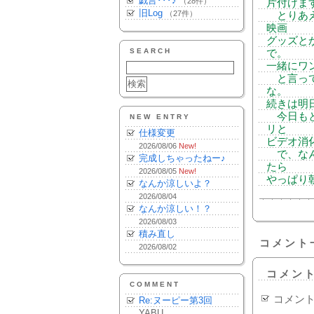
戯言･･･♪
（28件）
片付けま
旧Log
（27件）
とりあえ
映画
グッズと
SEARCH
で。
一緒にワ
と言って
な。
続きは明
今日もと
NEW ENTRY
リと
仕様変更
ビデオ消
2026/08/06
New!
で、なん
完成しちゃったねー♪
たら
2026/08/05
New!
やっぱり
なんか涼しいよ？
2026/08/04
なんか涼しい！？
2026/08/03
積み直し
コメント
2026/08/02
コメン
COMMENT
コメン
Re:ヌーピー第3回
YABU