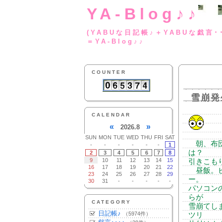
YA-Blog♪♪
(YABUな日記帳♪＋
＝YA-Blog♪♪
COUNTER
雪崩発
CALENDAR
«
»
2026.8
SUN
MON
TUE
WED
THU
FRI
SAT
朝、布団
-
-
-
-
-
-
1
は？
2
3
4
5
6
7
8
9
10
11
12
13
14
15
引きこも
16
17
18
19
20
21
22
昼飯。ビ
23
24
25
26
27
28
29
ー。
30
31
-
-
-
-
-
パソコン
らが
CATEGORY
雪崩てし
日記帳♪
（5974件）
ツリ