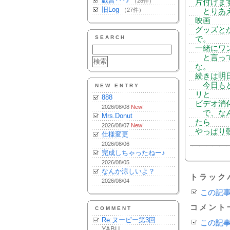
戯言･･･♪
（28件）
片付けま
旧Log
（27件）
とりあえ
映画
グッズと
SEARCH
で。
一緒にワ
と言って
な。
続きは明
今日もと
NEW ENTRY
リと
888
ビデオ消
2026/08/08
New!
で、なん
Mrs.Donut
たら
2026/08/07
New!
やっぱり
仕様変更
2026/08/06
完成しちゃったねー♪
2026/08/05
なんか涼しいよ？
トラック
2026/08/04
この記
コメント
COMMENT
Re:ヌーピー第3回
この記
YABU