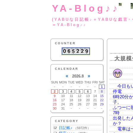
YA-Blog♪♪
(YABUな日記帳♪＋
＝YA-Blog♪♪
COUNTER
大規模
CALENDAR
«
»
2026.8
SUN
MON
TUE
WED
THU
FRI
SAT
今日もい
-
-
-
-
-
-
1
停電
2
3
4
5
6
7
8
9
10
11
12
13
14
15
6時20
16
17
18
19
20
21
22
子。
23
24
25
26
27
28
29
ふつーに
30
31
-
-
-
-
-
7時
出発した
CATEGORY
か？
日記帳♪
（5972件）
電車は一