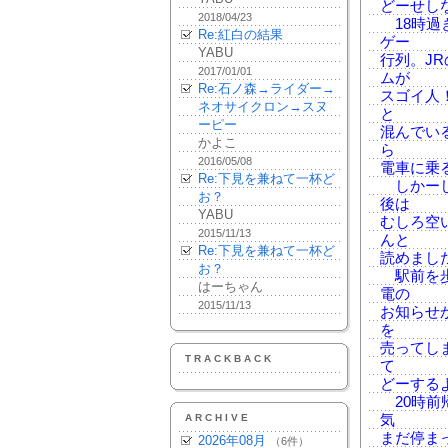
どーせし
2018/04/23
18時過
Re:紅白の結果
ゲー
YABU
行列。J
2017/01/01
ムが
Re:石ノ森→ライダー→
スゴイ人
ネオサイクロン→スヌ
と
ーピー
混んでい
かよこ
ら
2016/05/08
電車に乗
Re:下見を兼ねて一杯ど
しかーし
お？
後は
YABU
むしろ空
2015/11/13
んと
Re:下見を兼ねて一杯ど
読めまし
お？
駅前を歩
はーちゃん
電の
2015/11/13
お知らせ
を
売ってし
TRACKBACK
て
どーする
20時前
ARCHIVE
気
まだ停ま
2026年08月
（6件）