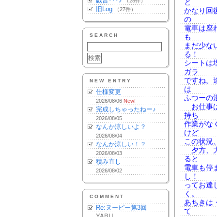
戯言･･･♪
（28件）
と
旧Log
（27件）
かなり回
の
電車は座
SEARCH
も
まだ少な
る！
シートは
ガラ
ですね。
NEW ENTRY
は
仕様変更
ふつーの
2026/08/06
New!
お仕事は
完成しちゃったねー♪
持ち
2026/08/05
作業がな
なんか涼しいよ？
けど
2026/08/04
この状況
なんか涼しい！？
夕方、大
2026/08/03
ると
積み直し
電車も停
2026/08/02
し！
ってお達
く。
COMMENT
あちきは
Re:ヌーピー第3回
て
YABU