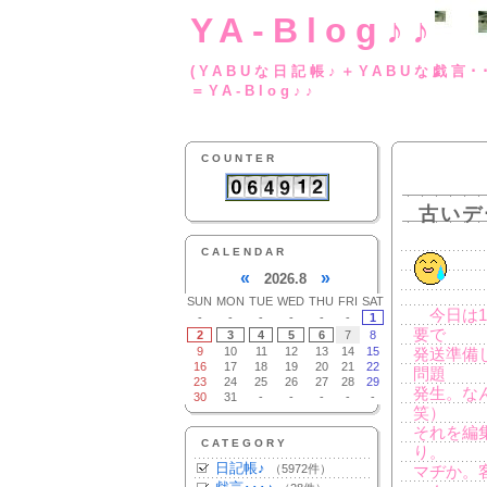
YA-Blog♪♪
(YABUな日記帳♪＋
＝YA-Blog♪♪
COUNTER
古いデ
CALENDAR
«
»
2026.8
SUN
MON
TUE
WED
THU
FRI
SAT
今日は1
-
-
-
-
-
-
1
要で
2
3
4
5
6
7
8
9
10
11
12
13
14
15
発送準備
16
17
18
19
20
21
22
問題
23
24
25
26
27
28
29
発生。な
30
31
-
-
-
-
-
笑）
それを編
CATEGORY
り。
日記帳♪
（5972件）
マヂか。