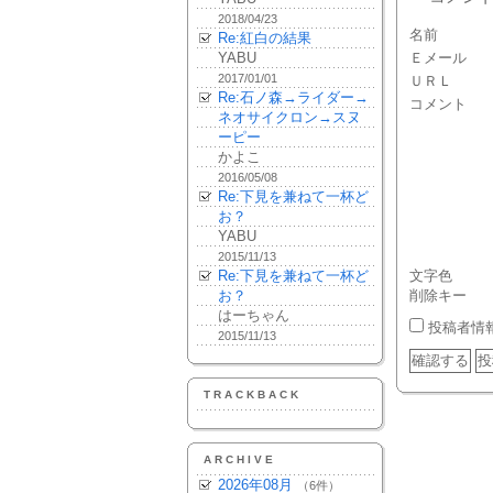
2018/04/23
名前
Re:紅白の結果
YABU
Ｅメール
2017/01/01
ＵＲＬ
Re:石ノ森→ライダー→
コメント
ネオサイクロン→スヌ
ーピー
かよこ
2016/05/08
Re:下見を兼ねて一杯ど
お？
YABU
2015/11/13
Re:下見を兼ねて一杯ど
文字色
お？
削除キー
はーちゃん
投稿者情
2015/11/13
TRACKBACK
ARCHIVE
2026年08月
（6件）