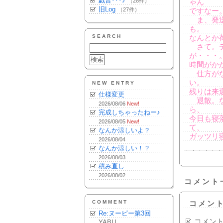
戯言･･･♪
（28件）
ゃん
旧Log
（27件）
ですなー
ま、発送
も。
SEARCH
なんとか
さて。デ
が・・・
時間がか
仕方がな
い。
NEW ENTRY
残りは来
仕様変更
退散。な
2026/08/06
New!
ら、
完成しちゃったねー♪
今日も寝
2026/08/05
New!
て、
なんか涼しいよ？
ガッツリ
2026/08/04
なんか涼しい！？
2026/08/03
積み直し
2026/08/02
コメント
COMMENT
コメン
Re:ヌーピー第3回
コメン
YABU