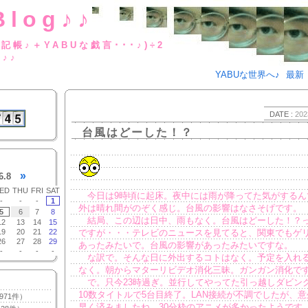
Blog♪♪
BUな日記帳♪＋YABUな戯言･･･
g♪♪
YABUな世界へ♪
最新
DATE :
202
台風はどーした！？
»
6.8
ED
THU
FRI
SAT
今日は9時頃に起床。夜中には雨が降ってた気がするん
-
-
-
1
外は晴れ間がのぞく感じ。台風の影響はなさそげです。
5
6
7
8
結局、この辺は日中、雨もなく。台風はどーした！？
12
13
14
15
19
20
21
22
ですが・・・テレビのニュースを見てると、関東でもゲ
26
27
28
29
あったみたいで。台風の影響があったみたいですな。
-
-
-
-
な訳で。そんな日に外出するコトはなく。予定を入れ
なく。朝からマターリビデオ消化三昧。ガンガン消化で
で。只今23時過ぎ。並行してやってた引っ越しダビン
10数タイトルで5台目終了。LAN接続が不調でしたが、
971件）
早く済みましたね。30分枠のアニメが多かったようです