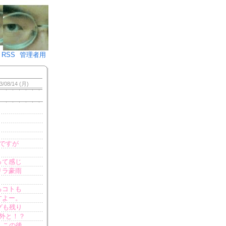
♪)÷2
RSS
管理者用
3/08/14 (月)
ですが
って感じ
リラ豪雨
るコトも
すよー。
グも残り
意外と！？
。この後