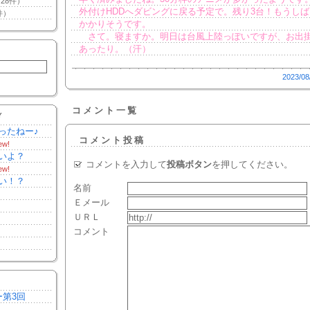
28件）
外付けHDDへダビングに戻る予定で。残り3台！もうし
件）
かかりそうです。
さて。寝ますか。明日は台風上陸っぽいですが、お出
あったり。（汗）
2023/08
コメント一覧
Y
ったねー♪
コメント投稿
ew!
いよ？
コメントを入力して
投稿ボタン
を押してください。
ew!
い！？
名前
Ｅメール
ＵＲＬ
コメント
ー第3回