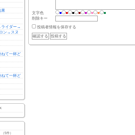
結果
文字色
■
■
■
■
■
■
■
■
削除キー
森→ライダー→
投稿者情報を保存する
ロン→スヌ
を兼ねて一杯ど
を兼ねて一杯ど
K
（5件）