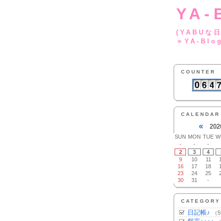
YA-
(YA
＝YA-Blo
COUNTER
CALENDAR
«
202
SUN
MON
TUE
W
-
-
-
2
3
4
9
10
11
16
17
18
23
24
25
30
31
-
CATEGORY
日記帳♪
（5