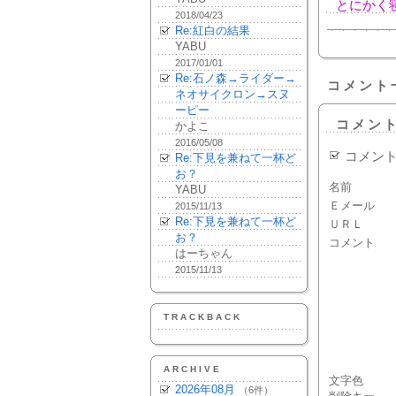
とにかく
2018/04/23
Re:紅白の結果
YABU
2017/01/01
Re:石ノ森→ライダー→
コメント
ネオサイクロン→スヌ
ーピー
コメン
かよこ
2016/05/08
コメン
Re:下見を兼ねて一杯ど
お？
名前
YABU
Ｅメール
2015/11/13
Re:下見を兼ねて一杯ど
ＵＲＬ
お？
コメント
はーちゃん
2015/11/13
TRACKBACK
ARCHIVE
文字色
2026年08月
（6件）