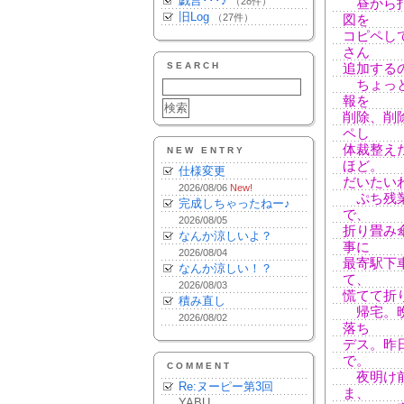
戯言･･･♪
（28件）
昼から打
旧Log
（27件）
図を
コピペし
さん
SEARCH
追加する
ちょっと
報を
削除、削
ペし
体裁整え
NEW ENTRY
ほど。
仕様変更
だいたい
2026/08/06
New!
ぷち残業
完成しちゃったねー♪
で、
2026/08/05
折り畳み
なんか涼しいよ？
事に
2026/08/04
最寄駅下
なんか涼しい！？
て、
2026/08/03
慌てて折
積み直し
帰宅。晩
2026/08/02
落ち
デス。昨
で。
COMMENT
夜明け前
Re:ヌーピー第3回
ま、
YABU