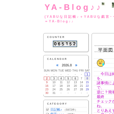
YA-Blog♪♪
(YABUな日記帳♪＋
＝YA-Blog♪♪
COUNTER
平面図
CALENDAR
«
»
2026.8
SUN
MON
TUE
WED
THU
FRI
SAT
今日は締
-
-
-
-
-
-
1
を。
2
3
4
5
6
7
8
9
10
11
12
13
14
15
諸事情に
16
17
18
19
20
21
22
で、
23
24
25
26
27
28
29
逆に？簡
30
31
-
-
-
-
-
最終
チェック
CATEGORY
ね。
日記帳♪
（5972件）
とりあえ