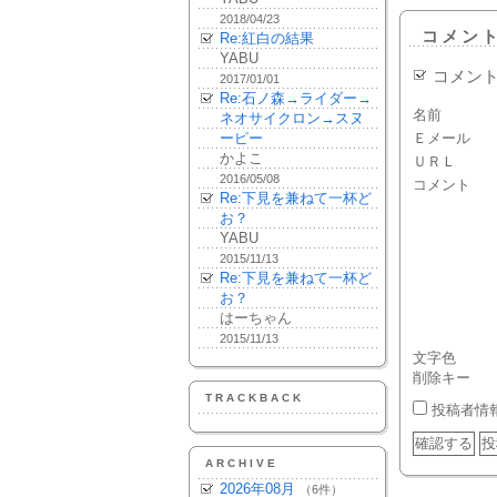
2018/04/23
コメン
Re:紅白の結果
YABU
コメン
2017/01/01
Re:石ノ森→ライダー→
名前
ネオサイクロン→スヌ
ーピー
Ｅメール
かよこ
ＵＲＬ
2016/05/08
コメント
Re:下見を兼ねて一杯ど
お？
YABU
2015/11/13
Re:下見を兼ねて一杯ど
お？
はーちゃん
2015/11/13
文字色
削除キー
TRACKBACK
投稿者情
ARCHIVE
2026年08月
（6件）