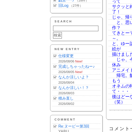
戯言･･･♪
（28件）
って
旧Log
（27件）
サクッと
了！
じゃ、帰
SEARCH
と、思い
作？
てきとー
～。
と、ゆー
絵が
NEW ENTRY
描けまし
仕様変更
じゃ、今
2026/08/06
New!
休み
完成しちゃったねー♪
アニメイ
2026/08/05
New!
帰宅。飯
なんか涼しいよ？
もう
2026/08/04
オネムの
なんか涼しい！？
て・・・
2026/08/03
後はどー
積み直し
（笑）
2026/08/02
COMMENT
Re:ヌーピー第3回
コメント
YABU