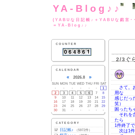
YA-Blog♪♪
(YABUな日記帳♪＋
＝YA-Blog♪♪
COUNTER
2/3ぐ
CALENDAR
«
»
2026.8
SUN
MON
TUE
WED
THU
FRI
SAT
さて。お
-
-
-
-
-
-
1
用な
2
3
4
5
6
7
8
9
10
11
12
13
14
15
感じだっ
16
17
18
19
20
21
22
笑）
23
24
25
26
27
28
29
困ったち
30
31
-
-
-
-
-
それを含
たら
CATEGORY
1件終了
日記帳♪
（5972件）
次は1件