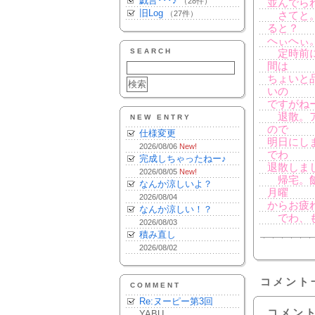
戯言･･･♪
（28件）
並んでら
旧Log
（27件）
さてと。
ると？
へぃへぃ
SEARCH
定時前に
間は
ちょいと
いの
ですがね
退散。ア
NEW ENTRY
ので
仕様変更
明日にし
2026/08/06
New!
でわ
完成しちゃったねー♪
退散しま
2026/08/05
New!
帰宅。飯
なんか涼しいよ？
月曜
2026/08/04
からお疲
なんか涼しい！？
でわ、も
2026/08/03
積み直し
2026/08/02
コメント
COMMENT
Re:ヌーピー第3回
コメン
YABU