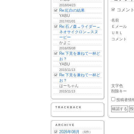
2018/04/23
コメン
Re:紅白の結果
YABU
名前
2017/01/01
Re:石ノ森→ライダー→
Ｅメール
ネオサイクロン→スヌ
ＵＲＬ
ーピー
コメント
かよこ
2016/05/08
Re:下見を兼ねて一杯ど
お？
YABU
2015/11/13
Re:下見を兼ねて一杯ど
お？
はーちゃん
文字色
削除キー
2015/11/13
投稿者情
TRACKBACK
ARCHIVE
2026年08月
（6件）