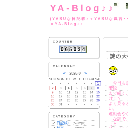
YA-Blog♪♪
(YABUな日記帳♪＋
＝YA-Blog♪♪
COUNTER
謎の大
CALENDAR
«
»
2026.8
SUN
MON
TUE
WED
THU
FRI
SAT
今日も昼
-
-
-
-
-
-
1
階段
2
3
4
5
6
7
8
9
10
11
12
13
14
15
まで続く
16
17
18
19
20
21
22
け！？
23
24
25
26
27
28
29
よく見る
30
31
-
-
-
-
-
い。
運動会や
CATEGORY
な訳で。
日記帳♪
（5972件）
っと