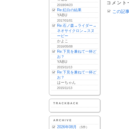
コメント
2018/04/23
Re:紅白の結果
この記
YABU
2017/01/01
Re:石ノ森→ライダー→
ネオサイクロン→スヌ
ーピー
かよこ
2016/05/08
Re:下見を兼ねて一杯ど
お？
YABU
2015/11/13
Re:下見を兼ねて一杯ど
お？
はーちゃん
2015/11/13
TRACKBACK
ARCHIVE
2026年08月
（5件）