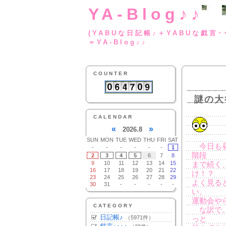
YA-Blog♪♪
(YABUな日記帳♪＋
＝YA-Blog♪♪
COUNTER
謎の大
CALENDAR
«
»
2026.8
SUN
MON
TUE
WED
THU
FRI
SAT
今日も昼
-
-
-
-
-
-
1
階段
2
3
4
5
6
7
8
9
10
11
12
13
14
15
まで続く
16
17
18
19
20
21
22
け！？
23
24
25
26
27
28
29
よく見る
30
31
-
-
-
-
-
い。
運動会や
CATEGORY
な訳で。
日記帳♪
（5971件）
っと