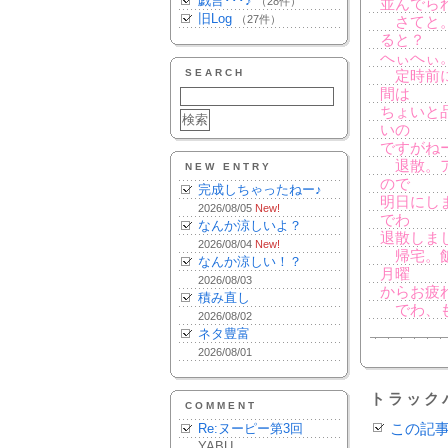
戯言･･･♪
（28件）
並んでら
旧Log
（27件）
さてと。
ると？
へぃへぃ
SEARCH
定時前に
間は
ちょいと
いの
ですがね
退散。ア
NEW ENTRY
ので
完成しちゃったねー♪
明日にし
2026/08/05
New!
でわ
なんか涼しいよ？
退散しま
2026/08/04
New!
帰宅。飯
なんか涼しい！？
月曜
2026/08/03
からお疲
積み直し
でわ、も
2026/08/02
ネタ豊富
2026/08/01
トラック
COMMENT
Re:ヌーピー第3回
この記
YABU