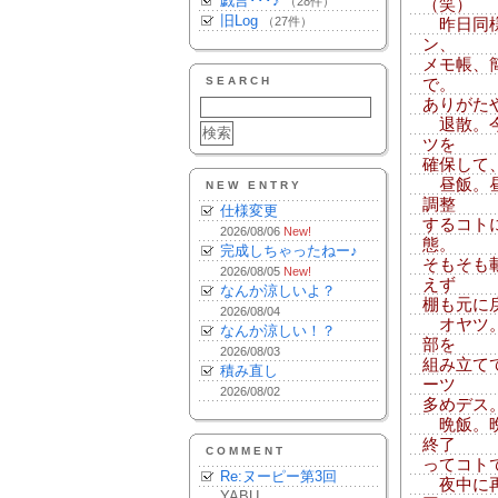
戯言･･･♪
（28件）
（笑）
旧Log
（27件）
昨日同様
ン、
メモ帳、
SEARCH
で。
ありがた
退散。今
ツを
確保して
昼飯。昼
NEW ENTRY
調整
仕様変更
するコト
2026/08/06
New!
態。
完成しちゃったねー♪
そもそも
2026/08/05
New!
えず
なんか涼しいよ？
棚も元に
2026/08/04
オヤツ。
なんか涼しい！？
部を
2026/08/03
組み立て
積み直し
ーツ
2026/08/02
多めデス
晩飯。晩
終了
COMMENT
ってコトで
Re:ヌーピー第3回
夜中に再
YABU