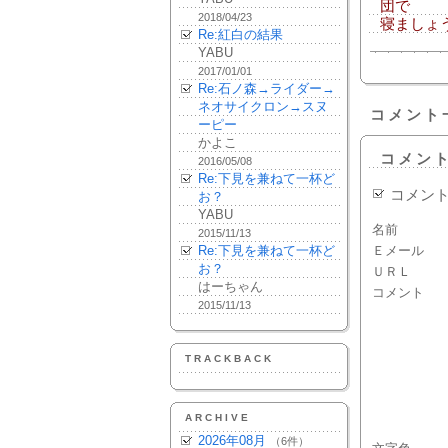
団で
2018/04/23
寝ましょ
Re:紅白の結果
YABU
2017/01/01
Re:石ノ森→ライダー→
ネオサイクロン→スヌ
コメント
ーピー
かよこ
コメン
2016/05/08
Re:下見を兼ねて一杯ど
コメン
お？
YABU
名前
2015/11/13
Re:下見を兼ねて一杯ど
Ｅメール
お？
ＵＲＬ
はーちゃん
コメント
2015/11/13
TRACKBACK
ARCHIVE
2026年08月
（6件）