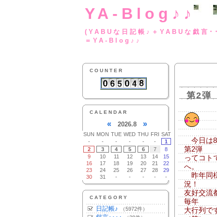
YA-Blog♪♪
(YABUな日記帳♪＋
＝YA-Blog♪♪
COUNTER
第2弾
CALENDAR
«
»
2026.8
SUN
MON
TUE
WED
THU
FRI
SAT
今日は8
-
-
-
-
-
-
1
第2弾
2
3
4
5
6
7
8
9
10
11
12
13
14
15
ってコト
16
17
18
19
20
21
22
へ。
23
24
25
26
27
28
29
昨年同様
30
31
-
-
-
-
-
況！
友好交流
CATEGORY
毎年
日記帳♪
（5972件）
大行列で