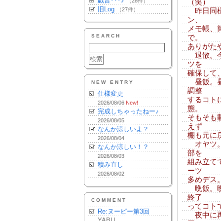
戯言･･･♪
（28件）
（笑）
旧Log
（27件）
昨日同様
ン、
メモ帳、
SEARCH
で。
ありがた
退散。今
ツを
確保して
昼飯。昼
NEW ENTRY
調整
仕様変更
するコト
2026/08/06
New!
態。
完成しちゃったねー♪
そもそも
2026/08/05
えず
なんか涼しいよ？
棚も元に
2026/08/04
オヤツ。
なんか涼しい！？
部を
2026/08/03
組み立て
積み直し
ーツ
2026/08/02
多めデス
晩飯。晩
終了
COMMENT
ってコトで
Re:ヌーピー第3回
夜中に再
YABU