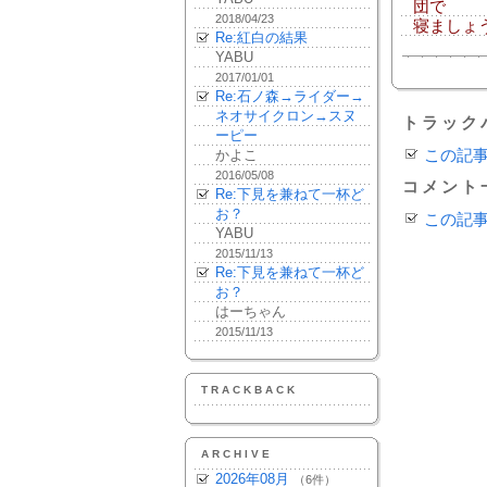
団で
2018/04/23
寝ましょ
Re:紅白の結果
YABU
2017/01/01
Re:石ノ森→ライダー→
ネオサイクロン→スヌ
トラック
ーピー
かよこ
この記
2016/05/08
コメント
Re:下見を兼ねて一杯ど
お？
この記
YABU
2015/11/13
Re:下見を兼ねて一杯ど
お？
はーちゃん
2015/11/13
TRACKBACK
ARCHIVE
2026年08月
（6件）