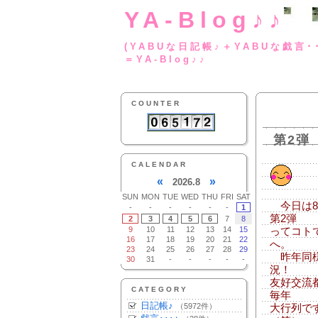
YA-Blog♪♪
(YABUな日記帳♪＋
＝YA-Blog♪♪
COUNTER
第2弾
CALENDAR
«
»
2026.8
SUN
MON
TUE
WED
THU
FRI
SAT
今日は8
-
-
-
-
-
-
1
第2弾
2
3
4
5
6
7
8
9
10
11
12
13
14
15
ってコト
16
17
18
19
20
21
22
へ。
23
24
25
26
27
28
29
昨年同様
30
31
-
-
-
-
-
況！
友好交流
CATEGORY
毎年
日記帳♪
（5972件）
大行列で