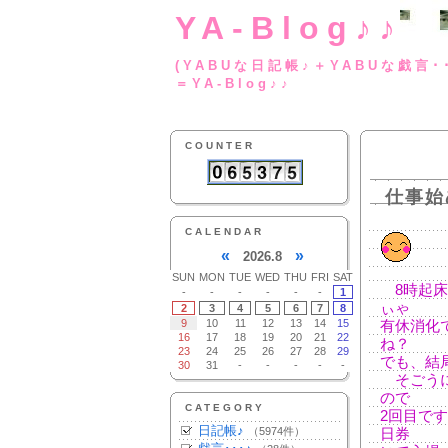
YA-Blog♪♪
(YABUな日記帳♪＋
＝YA-Blog♪♪
COUNTER
仕事始
CALENDAR
«
»
2026.8
SUN
MON
TUE
WED
THU
FRI
SAT
8時起床
-
-
-
-
-
-
1
ぃゃ
2
3
4
5
6
7
8
9
10
11
12
13
14
15
有休消化
16
17
18
19
20
21
22
ね？
23
24
25
26
27
28
29
でも、結
30
31
-
-
-
-
-
そごうに
ので
CATEGORY
2回目で
日記帳♪
（5974件）
日券