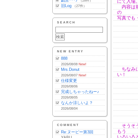
戯言･･･♪
（28件）
にて入場
旧Log
（27件）
内容は前
の
写真でも
SEARCH
NEW ENTRY
888
2026/08/08
New!
ちなみに
Mrs.Donut
い！
2026/08/07
New!
仕様変更
2026/08/06
完成しちゃったねー♪
2026/08/05
なんか涼しいよ？
2026/08/04
COMMENT
そうそう
もう
Re:ヌーピー第3回
いろいろ
YABU