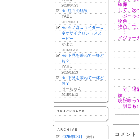
確保
2018/04/23
して、次
Re:紅白の結果
ぶ～らぶ
YABU
物色
2017/01/01
物色。で
Re:石ノ森→ライダー→
ー！
ネオサイクロン→スヌ
メジャー
ーピー
かよこ
2016/05/08
Re:下見を兼ねて一杯ど
お？
YABU
2015/11/13
Re:下見を兼ねて一杯ど
お？
はーちゃん
で、退散
始。
2015/11/13
晩飯喰っ
明日もび
TRACKBACK
ARCHIVE
コメント
2026年08月
（8件）