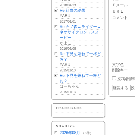
Ｅメール
2018/04/23
Re:紅白の結果
ＵＲＬ
YABU
コメント
2017/01/01
Re:石ノ森→ライダー→
ネオサイクロン→スヌ
ーピー
かよこ
2016/05/08
Re:下見を兼ねて一杯ど
お？
YABU
文字色
削除キー
2015/11/13
Re:下見を兼ねて一杯ど
投稿者情
お？
はーちゃん
2015/11/13
TRACKBACK
ARCHIVE
2026年08月
（6件）