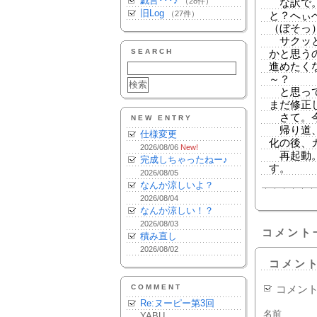
戯言･･･♪
（28件）
な訳で。
旧Log
（27件）
と？へぃ
（ぼそっ
サクッと
SEARCH
かと思う
進めたく
～？
と思って
まだ修正
さて。今
NEW ENTRY
帰り道、
仕様変更
化の後、
2026/08/06
New!
再起動。
完成しちゃったねー♪
す。
2026/08/05
なんか涼しいよ？
2026/08/04
なんか涼しい！？
2026/08/03
コメント
積み直し
2026/08/02
コメン
COMMENT
コメン
Re:ヌーピー第3回
名前
YABU