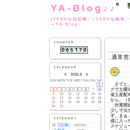
YA-Blog♪♪
(YABUな日記帳♪＋
＝YA-Blog♪♪
COUNTER
通常営
CALENDAR
«
»
2026.8
SUN
MON
TUE
WED
THU
FRI
SAT
さてと。
-
-
-
-
-
-
1
グで土曜
2
3
4
5
6
7
8
9
10
11
12
13
14
15
省土産配
16
17
18
19
20
21
22
から。（
23
24
25
26
27
28
29
作業開始
30
31
-
-
-
-
-
少し寸法
ず。まぁ
CATEGORY
成に入っ
日記帳♪
（5972件）
スケジュ