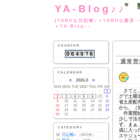
YA-Blog♪♪
(YABUな日記帳♪＋
＝YA-Blog♪♪
COUNTER
通常営
CALENDAR
«
»
2026.8
SUN
MON
TUE
WED
THU
FRI
SAT
さてと。
-
-
-
-
-
-
1
グで土曜
2
3
4
5
6
7
8
9
10
11
12
13
14
15
省土産配
16
17
18
19
20
21
22
から。（
23
24
25
26
27
28
29
作業開始
30
31
-
-
-
-
-
少し寸法
ず。まぁ
CATEGORY
成に入っ
日記帳♪
（5972件）
スケジュ