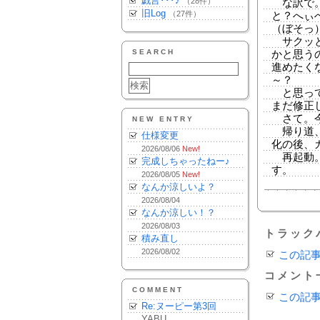
戯言･･･♪
（28件）
な訳で。
旧Log
（27件）
と？へぃ
（ぼそっ
サクッと
SEARCH
かと思う
進めたく
～？
と思って
まだ修正
さて。今
NEW ENTRY
帰り道、
仕様変更
化の後、
2026/08/06
New!
再起動。
完成しちゃったねー♪
す。
2026/08/05
New!
なんか涼しいよ？
2026/08/04
なんか涼しい！？
2026/08/03
トラック
積み直し
2026/08/02
この記
コメント
COMMENT
この記
Re:ヌーピー第3回
YABU