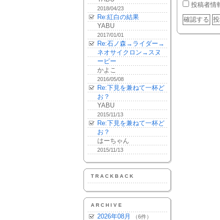
投稿者情
2018/04/23
Re:紅白の結果
YABU
2017/01/01
Re:石ノ森→ライダー→
ネオサイクロン→スヌ
ーピー
かよこ
2016/05/08
Re:下見を兼ねて一杯ど
お？
YABU
2015/11/13
Re:下見を兼ねて一杯ど
お？
はーちゃん
2015/11/13
TRACKBACK
ARCHIVE
2026年08月
（6件）