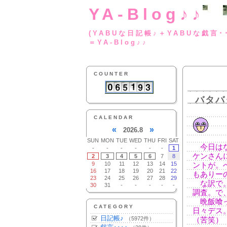
YA-Blog♪♪
(YABUな日記帳♪＋
＝YA-Blog♪♪
COUNTER
バタバ
CALENDAR
«
»
2026.8
SUN
MON
TUE
WED
THU
FRI
SAT
今日はな
-
-
-
-
-
-
1
ケンさん
2
3
4
5
6
7
8
9
10
11
12
13
14
15
ントが。
16
17
18
19
20
21
22
もありー
23
24
25
26
27
28
29
な訳で。
30
31
-
-
-
-
-
調査。で
晩飯喰っ
CATEGORY
日々デス
日記帳♪
（5972件）
（苦笑）