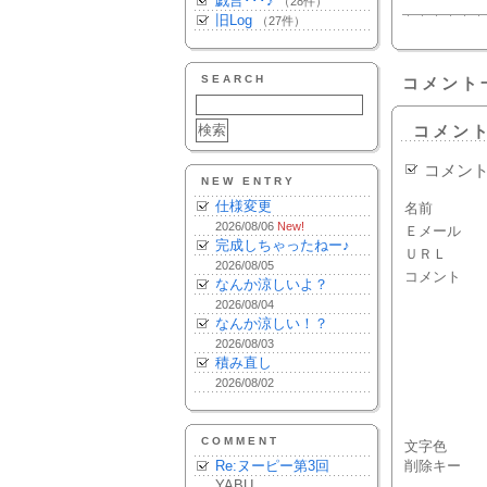
戯言･･･♪
（28件）
旧Log
（27件）
SEARCH
コメント
コメン
コメン
NEW ENTRY
仕様変更
名前
2026/08/06
New!
Ｅメール
完成しちゃったねー♪
ＵＲＬ
2026/08/05
コメント
なんか涼しいよ？
2026/08/04
なんか涼しい！？
2026/08/03
積み直し
2026/08/02
COMMENT
文字色
Re:ヌーピー第3回
削除キー
YABU