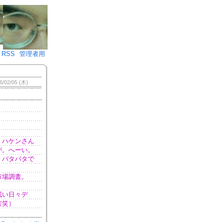
♪)÷2
RSS
管理者用
6/02/05 (木)
、ハケンさん
が。へーい。
、バタバタで
市場調査。
眠い日々デ
苦笑）