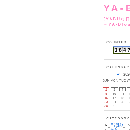
YA-
(YA
＝YA-Blo
COUNTER
CALENDAR
«
202
SUN
MON
TUE
W
-
-
-
2
3
4
9
10
11
16
17
18
23
24
25
30
31
-
CATEGORY
日記帳♪
（5