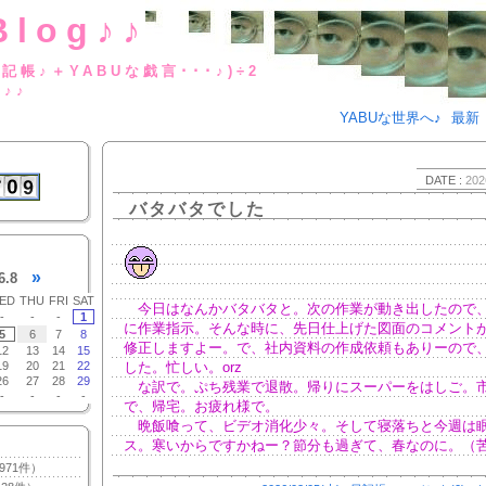
Blog♪♪
BUな日記帳♪＋YABUな戯言･･･
g♪♪
YABUな世界へ♪
最新
DATE :
202
バタバタでした
»
6.8
ED
THU
FRI
SAT
今日はなんかバタバタと。次の作業が動き出したので
-
-
-
1
に作業指示。そんな時に、先日仕上げた図面のコメント
5
6
7
8
修正しますよー。で、社内資料の作成依頼もありーので
12
13
14
15
19
20
21
22
した。忙しい。orz
26
27
28
29
な訳で。ぷち残業で退散。帰りにスーパーをはしご。
-
-
-
-
で、帰宅。お疲れ様で。
晩飯喰って、ビデオ消化少々。そして寝落ちと今週は
ス。寒いからですかねー？節分も過ぎて、春なのに。（
971件）