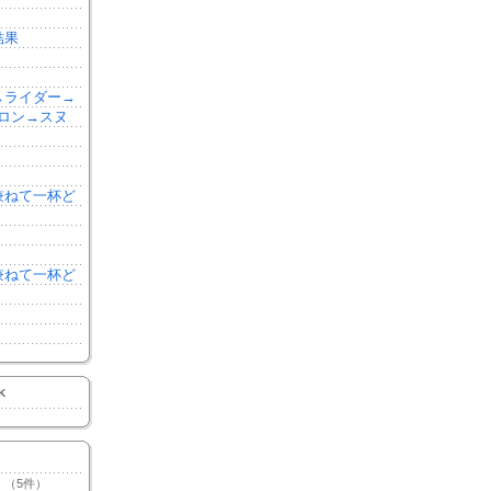
結果
森→ライダー→
ロン→スヌ
を兼ねて一杯ど
を兼ねて一杯ど
K
（5件）