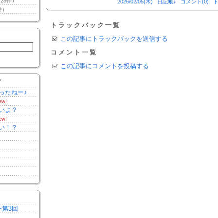
28件）
2026/02/05(木)
日記帳♪
コメント(0)
ト
件）
トラックバック一覧
この記事にトラックバックを送信する
コメント一覧
この記事にコメントを投稿する
Y
ったねー♪
ew!
いよ？
ew!
い！？
ー第3回