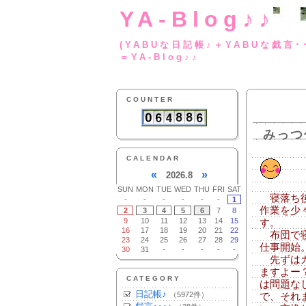
YA-Blog♪♪
(YABUな日記帳♪＋
＝YA-Blog♪♪
COUNTER
みっつ
CALENDAR
«
»
2026.8
SUN
MON
TUE
WED
THU
FRI
SAT
寝落ち後
-
-
-
-
-
-
1
作業を少
2
3
4
5
6
7
8
9
10
11
12
13
14
15
す。
16
17
18
19
20
21
22
布団で寝
23
24
25
26
27
28
29
仕事開始
30
31
-
-
-
-
-
先ずはカ
ますよー
CATEGORY
は問題な
日記帳♪
（5972件）
で、それ