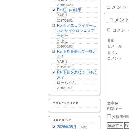
2018/04/23
コメント
Re:紅白の結果
YABU
コメン
2017/01/01
Re:石ノ森→ライダー→
コメン
ネオサイクロン→スヌ
ーピー
名前
かよこ
Ｅメール
2016/05/08
Re:下見を兼ねて一杯ど
ＵＲＬ
お？
コメント
YABU
2015/11/13
Re:下見を兼ねて一杯ど
お？
はーちゃん
2015/11/13
文字色
TRACKBACK
削除キー
投稿者情
ARCHIVE
2026年08月
（6件）