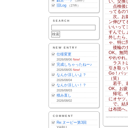
戯言･･･♪
（28件）
い。交換
旧Log
（27件）
点検後に
ってるの
次。お嬢
SEARCH
ン伸びて
いいって
すんでし
外したら
ゃ、特に
後輪のナ
NEW ENTRY
OK。無
仕様変更
やれやれ
2026/08/06
New!
ラストは
完成しちゃったねー♪
引き取っ
2026/08/05
New!
Go！バ
なんか涼しいよ？
（笑）
2026/08/04
若干、道
なんか涼しい！？
OK。お
2026/08/03
帰宅。午
積み直し
にオヤツ
2026/08/02
で。結局
は布団へ
COMMENT
Re:ヌーピー第3回
YABU