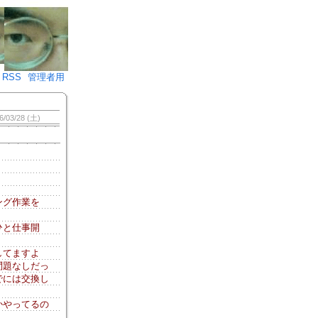
♪)÷2
RSS
管理者用
6/03/28 (土)
ング作業を
ひと仕事開
してますよ
問題なしだっ
でには交換し
かやってるの