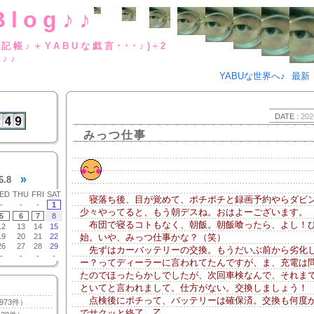
Blog♪♪
BUな日記帳♪＋YABUな戯言･･･
g♪♪
YABUな世界へ♪
最新
DATE :
202
みっつ仕事
»
6.8
ED
THU
FRI
SAT
寝落ち後、目が覚めて、ポチポチと録画予約やらダビ
-
-
-
1
少々やってると、もう朝デスね。おはよーございます。
5
6
7
8
布団で寝るコトもなく、朝飯。朝飯喰ったら、よし！
12
13
14
15
19
20
21
22
始。いや、みっつ仕事かな？（笑）
26
27
28
29
先ずはカーバッテリーの交換。もうだいぶ前から劣化
-
-
-
-
ー？ってディーラーに言われてたんですが、ま、充電は
たのでほったらかしでしたが、次回車検なんで、それま
といてと言われまして。仕方がない。交換しましょう！
点検後にポチって、バッテリーは確保済。交換も何度
973件）
でサクッと終了、乙。