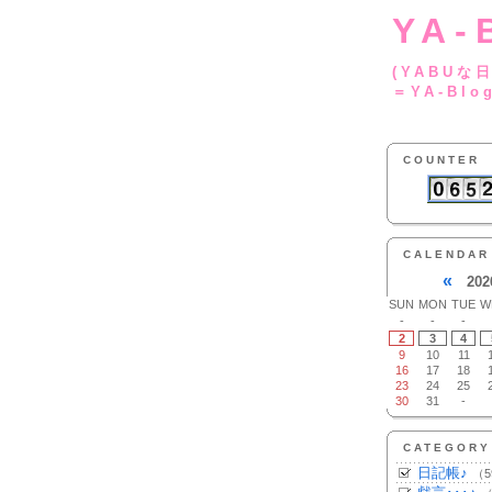
YA-
(YA
＝YA-Blo
COUNTER
CALENDAR
«
202
SUN
MON
TUE
W
-
-
-
2
3
4
9
10
11
16
17
18
23
24
25
30
31
-
CATEGORY
日記帳♪
（5