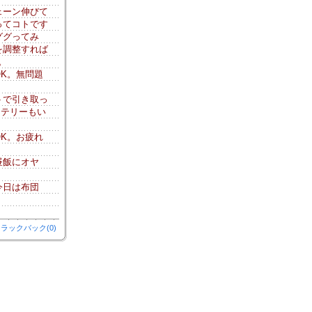
ェーン伸びて
ってコトです
ググってみ
を調整すれば
。
K。無問題
。
トで引き取っ
ッテリーもい
K。お疲れ
昼飯にオヤ
今日は布団
ラックバック(0)