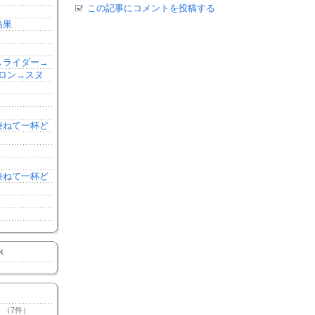
この記事にコメントを投稿する
結果
森→ライダー→
ロン→スヌ
を兼ねて一杯ど
を兼ねて一杯ど
K
（7件）