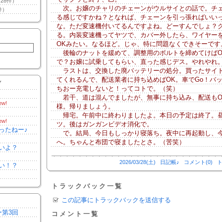
28件）
次。お嬢のチャリのチェーンがウルサイとの話で。チ
件）
る感じですかね？となれば、チェーンを引っ張ればいい
な。ただ変速機付いてるんですよね。どーすんでしょ？
る。内装変速機ってヤツで、カバー外したら、ワイヤー
OKみたい。なるほど。じゃ、特に問題なくできそーです
後輪のナットを緩めて、調整用のボルトを締めてけばO
で？お嬢に試乗してもらい、直った感じデス。やれやれ
ラストは、交換した廃バッテリーの処分。買ったサイ
てくれるんで、配送業者に持ち込めばOK。車でGo！バ
Y
ちおー充電しないと！ってコトで。（笑）
若干、道は混んでましたが、無事に持ち込み、配送もO
ew!
様。帰りましょう。
帰宅。午前中に終わりましたよ。本日の予定は終了。
ew!
ツ。後はガンガンビデオ消化で。
ったねー♪
で。結局、今日もしっかり寝落ち。夜中に再起動し、
へ。ちゃんと布団で寝ましたとさ。（苦笑）
いよ？
2026/03/28(土)
日記帳♪
コメント(0)
ト
い！？
トラックバック一覧
この記事にトラックバックを送信する
ー第3回
コメント一覧