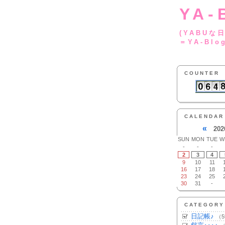
YA-
(YA
＝YA-Blo
COUNTER
CALENDAR
«
202
SUN
MON
TUE
W
-
-
-
2
3
4
9
10
11
16
17
18
23
24
25
30
31
-
CATEGORY
日記帳♪
（5