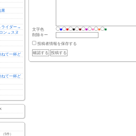
結果
森→ライダー→
文字色
■
■
■
■
■
■
■
■
ロン→スヌ
削除キー
投稿者情報を保存する
を兼ねて一杯ど
を兼ねて一杯ど
K
（5件）