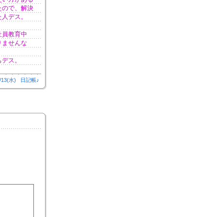
たので、解決
た人デス。
社員教育中
りませんな
ちデス。
/13(水)
日記帳♪