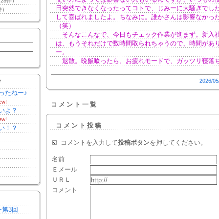
28件）
日突然できなくなったってコトで、じみーに大騒ぎでし
件）
して喜ばれましたよ。ちなみに。誰かさんは影響なかっ
（笑）
そんなこんなで、今日もチェック作業が進まず。新入
は、もうそれだけで数時間取られちゃうので、時間があ
ー。
退散。晩飯喰ったら、お疲れモードで、ガッツリ寝落
2026/05
Y
ったねー♪
ew!
コメント一覧
いよ？
ew!
コメント投稿
い！？
コメントを入力して
投稿ボタン
を押してください。
名前
Ｅメール
ＵＲＬ
コメント
ー第3回