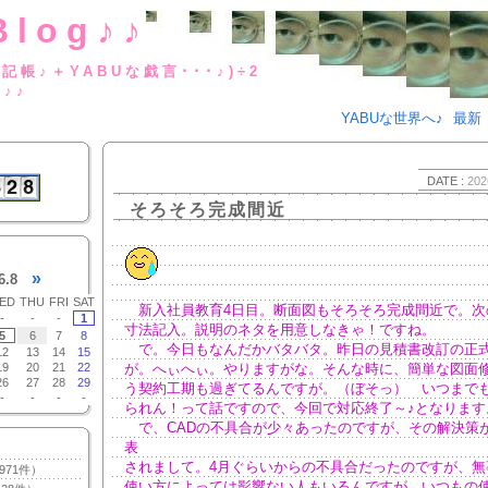
Blog♪♪
BUな日記帳♪＋YABUな戯言･･･
g♪♪
YABUな世界へ♪
最新
DATE :
202
そろそろ完成間近
»
6.8
ED
THU
FRI
SAT
新入社員教育4日目。断面図もそろそろ完成間近で。次
-
-
-
1
寸法記入。説明のネタを用意しなきゃ！ですね。
5
6
7
8
で。今日もなんだかバタバタ。昨日の見積書改訂の正
12
13
14
15
19
20
21
22
が。へぃへぃ。やりますがな。そんな時に、簡単な図面
26
27
28
29
う契約工期も過ぎてるんですが。（ぼそっ） いつまで
-
-
-
-
られん！って話ですので、今回で対応終了～♪となります
で、CADの不具合が少々あったのですが、その解決策
表
されまして。4月ぐらいからの不具合だったのですが、無
971件）
使い方によっては影響ない人もいるんですが、いつもの