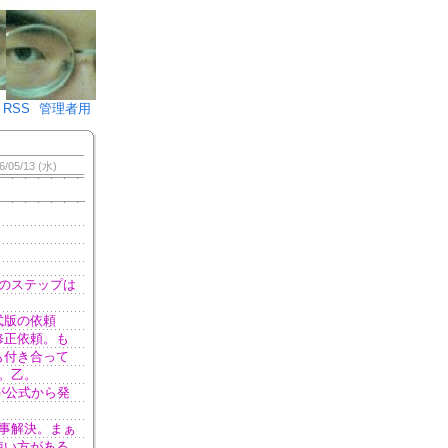
♪)÷2
RSS
管理者用
6/05/13 (水)
のステップは
式版の依頼
修正依頼。も
も付き合って
。乙。
が公式から発
事解決。まぁ
使い方がある