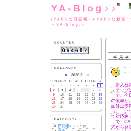
YA-Blog♪♪
(YABUな日記帳♪＋
＝YA-Blog♪♪
COUNTER
そろそ
CALENDAR
«
»
2026.8
SUN
MON
TUE
WED
THU
FRI
SAT
新入社員
-
-
-
-
-
-
1
ステップ
2
3
4
5
6
7
8
9
10
11
12
13
14
15
で。今日
16
17
18
19
20
21
22
の依頼が
23
24
25
26
27
28
29
面修正依
30
31
-
-
-
-
-
っ） い
で対応終
CATEGORY
で、CA
日記帳♪
（5971件）
式から発