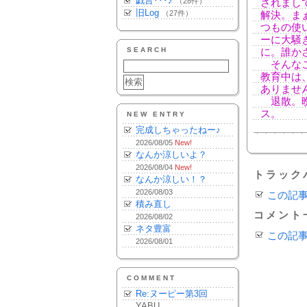
戯言･･･♪
（28件）
されまし
旧Log
（27件）
解決。ま
つもの使
ーに大騒
SEARCH
に。誰か
そんなこ
教育中は
ありませ
退散。晩
ス。
NEW ENTRY
完成しちゃったねー♪
2026/08/05
New!
なんか涼しいよ？
2026/08/04
New!
トラック
なんか涼しい！？
2026/08/03
この記
積み直し
コメント
2026/08/02
ネタ豊富
この記
2026/08/01
COMMENT
Re:ヌーピー第3回
YABU