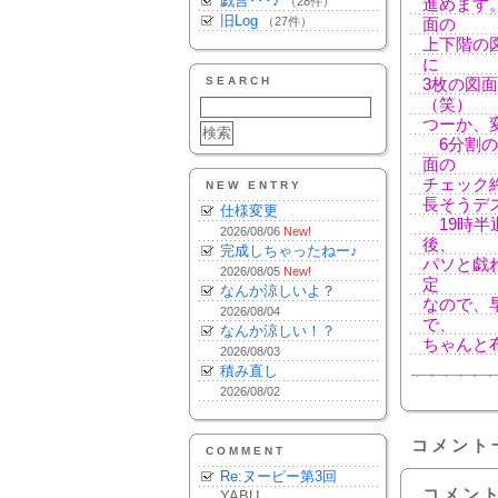
戯言･･･♪
（28件）
進めます
旧Log
（27件）
面の
上下階の
に
SEARCH
3枚の図
（笑）
つーか、
6分割の
面の
チェック
NEW ENTRY
長そうデ
仕様変更
19時半
2026/08/06
New!
後、
完成しちゃったねー♪
パソと戯
2026/08/05
New!
定
なんか涼しいよ？
なので、
2026/08/04
で、
なんか涼しい！？
ちゃんと
2026/08/03
積み直し
2026/08/02
コメント
COMMENT
Re:ヌーピー第3回
コメン
YABU