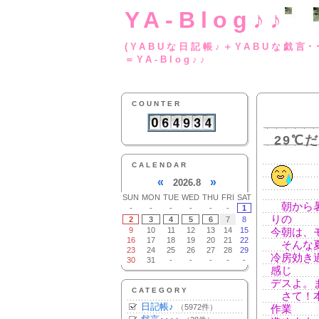
YA-Blog♪♪
(YABUな日記帳♪＋
＝YA-Blog♪♪
COUNTER
29℃
CALENDAR
«
»
2026.8
SUN
MON
TUE
WED
THU
FRI
SAT
朝から暑
-
-
-
-
-
-
1
りの
2
3
4
5
6
7
8
9
10
11
12
13
14
15
今朝は、
16
17
18
19
20
21
22
そんな夏
23
24
25
26
27
28
29
冷房効き
30
31
-
-
-
-
-
感じ
デスよ。
CATEGORY
さて！本
日記帳♪
（5972件）
作業