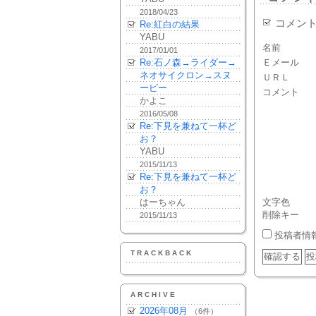
2018/04/23
コメン
Re:紅白の結果
YABU
名前
2017/01/01
Re:石ノ森→ライダー→
Ｅメール
ネオサイクロン→スヌ
ＵＲＬ
ーピー
コメント
かよこ
2016/05/08
Re:下見を兼ねて一杯ど
お？
YABU
2015/11/13
Re:下見を兼ねて一杯ど
お？
はーちゃん
文字色
削除キー
2015/11/13
投稿者情
TRACKBACK
ARCHIVE
2026年08月
（6件）