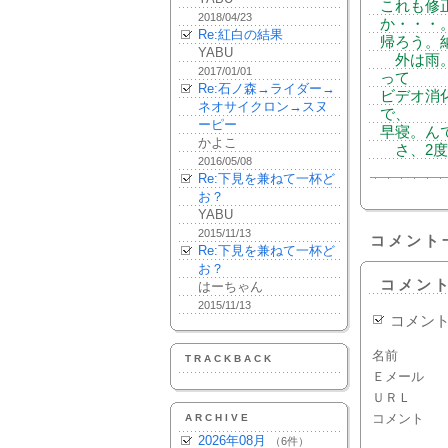
これも修
2018/04/23
か・・・
Re:紅白の結果
帰ろう。
YABU
外は雨。
2017/01/01
って
Re:石ノ森→ライダー→
ビデオ消
ネオサイクロン→スヌ
で、
ーピー
早寝。ん
かよこ
さ、2度
2016/05/08
Re:下見を兼ねて一杯ど
お？
YABU
2015/11/13
コメント
Re:下見を兼ねて一杯ど
お？
コメン
はーちゃん
2015/11/13
コメン
名前
TRACKBACK
Ｅメール
ＵＲＬ
コメント
ARCHIVE
2026年08月
（6件）