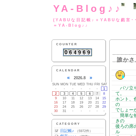
YA-Blog♪♪
(YABUな日記帳♪＋
＝YA-Blog♪♪
COUNTER
誰かさ
CALENDAR
«
»
2026.8
SUN
MON
TUE
WED
THU
FRI
SAT
パソ立ち
-
-
-
-
-
-
1
て。
2
3
4
5
6
7
8
9
10
11
12
13
14
15
ホント、
16
17
18
19
20
21
22
の
23
24
25
26
27
28
29
でしょー
30
31
-
-
-
-
-
簡単な修
きの
CATEGORY
後ろの席
日記帳♪
（5972件）
ル