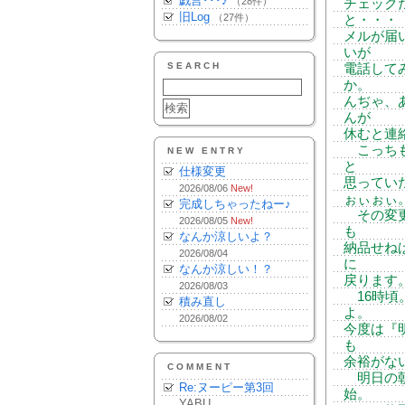
戯言･･･♪
（28件）
チェック
旧Log
（27件）
と・・・
メルが届
いが
SEARCH
電話して
か。
んぢゃ、
んが
休むと連
こっちも
NEW ENTRY
と
仕様変更
思ってい
2026/08/06
New!
ぉぃぉぃ
完成しちゃったねー♪
その変更
2026/08/05
New!
も
なんか涼しいよ？
納品せね
2026/08/04
に
なんか涼しい！？
戻ります
2026/08/03
16時頃
積み直し
よ。
2026/08/02
今度は『
も
余裕がな
COMMENT
明日の朝
Re:ヌーピー第3回
始。
YABU