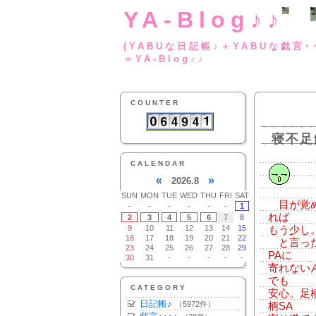
YA-Blog♪♪
(YABUな日記帳♪＋
＝YA-Blog♪♪
COUNTER
寝不足
CALENDAR
«
»
2026.8
SUN
MON
TUE
WED
THU
FRI
SAT
目が覚め
-
-
-
-
-
-
1
れば
2
3
4
5
6
7
8
9
10
11
12
13
14
15
もう少し
16
17
18
19
20
21
22
と言った
23
24
25
26
27
28
29
PAに
30
31
-
-
-
-
-
寄れない
でも
CATEGORY
安心。足
日記帳♪
（5972件）
柄SA