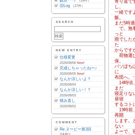
戯言･･･♪
（28件）
寄り道で
旧Log
（27件）
し。
一緒です
飯。
SEARCH
まだ5時
で。無事
っと
雨でした
た
からです
NEW ENTRY
荷物運び
仕様変更
保。
2026/08/06
New!
パソぽち
完成しちゃったねー♪
に
2026/08/05
New!
布団へ。･･･
なんか涼しいよ？
14時頃
2026/08/04
まだ
なんか涼しい！？
寝足りな
2026/08/03
昼寝
積み直し
するコトに
2026/08/02
19時前
再開
します。
COMMENT
ない
Re:ヌーピー第3回
よーで、寝落
YABU