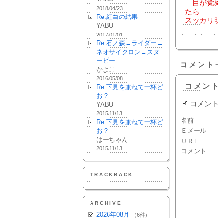
目が覚め
2018/04/23
たら
Re:紅白の結果
スッカリ
YABU
2017/01/01
Re:石ノ森→ライダー→
ネオサイクロン→スヌ
ーピー
コメント
かよこ
2016/05/08
コメン
Re:下見を兼ねて一杯ど
お？
コメン
YABU
2015/11/13
名前
Re:下見を兼ねて一杯ど
お？
Ｅメール
はーちゃん
ＵＲＬ
2015/11/13
コメント
TRACKBACK
ARCHIVE
2026年08月
（6件）