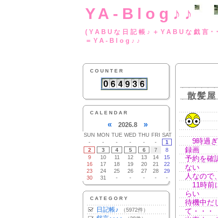
YA-Blog♪♪
(YABUな日記帳♪＋
＝YA-Blog♪♪
COUNTER
散髪屋
CALENDAR
«
»
2026.8
SUN
MON
TUE
WED
THU
FRI
SAT
9時過ぎ
-
-
-
-
-
-
1
録画
2
3
4
5
6
7
8
9
10
11
12
13
14
15
予約を確
16
17
18
19
20
21
22
ない
23
24
25
26
27
28
29
人なので
30
31
-
-
-
-
-
11時前
らい
CATEGORY
待機中だ
日記帳♪
（5972件）
て・・・