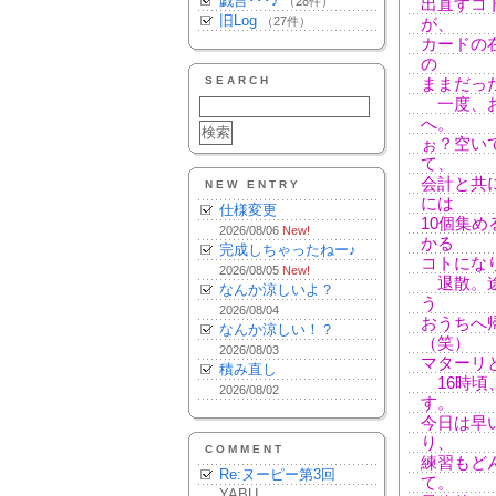
戯言･･･♪
（28件）
出直すコ
旧Log
（27件）
が、
カードの
の
SEARCH
ままだっ
一度、お
へ。
ぉ？空い
て、
会計と共
NEW ENTRY
には
仕様変更
10個集め
2026/08/06
New!
かる
完成しちゃったねー♪
コトにな
2026/08/05
New!
退散。途
なんか涼しいよ？
う
2026/08/04
おうちへ
なんか涼しい！？
（笑）
2026/08/03
マターリ
積み直し
16時頃
2026/08/02
す。
今日は早
り、
COMMENT
練習もど
Re:ヌーピー第3回
て。
YABU