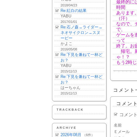
最終的には
2018/04/23
時間
Re:紅白の結果
あります
YABU
（汗）
2017/01/01
なので、
Re:石ノ森→ライダー→
で、
ネオサイクロン→スヌ
ゲームを
ーピー
って
かよこ
終了。お
2016/05/08
帰宅。風
Re:下見を兼ねて一杯ど
ゃ！？
お？
もう2時
YABU
2015/11/13
Re:下見を兼ねて一杯ど
お？
はーちゃん
コメント
2015/11/13
コメン
TRACKBACK
コメン
名前
ARCHIVE
Ｅメール
2026年08月
（6件）