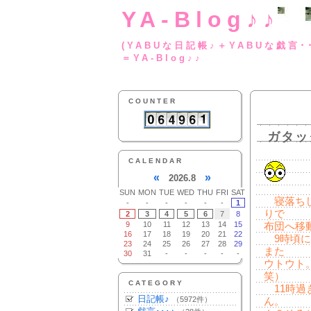
YA-Blog♪♪
(YABUな日記帳♪＋
＝YA-Blog♪♪
COUNTER
ガタッ
CALENDAR
«
»
2026.8
SUN
MON
TUE
WED
THU
FRI
SAT
寝落ちし
-
-
-
-
-
-
1
りで
2
3
4
5
6
7
8
9
10
11
12
13
14
15
布団へ移
16
17
18
19
20
21
22
9時頃に
23
24
25
26
27
28
29
また
30
31
-
-
-
-
-
ウトウト
笑）
CATEGORY
11時過
日記帳♪
（5972件）
ん。