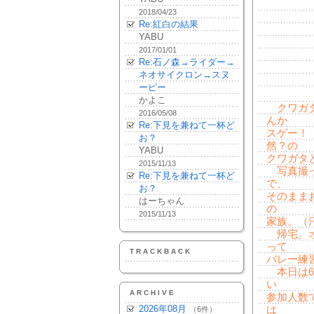
2018/04/23
Re:紅白の結果
YABU
2017/01/01
Re:石ノ森→ライダー→
ネオサイクロン→スヌ
ーピー
かよこ
クワガタ
2016/05/08
んか
Re:下見を兼ねて一杯ど
スゲー！
お？
然？の
YABU
クワガタ
2015/11/13
写真撮っ
Re:下見を兼ねて一杯ど
で、
お？
そのまま
はーちゃん
の
2015/11/13
家族。（
帰宅。オ
って
TRACKBACK
バレー練
本日は6
い
ARCHIVE
参加人数
2026年08月
は
（6件）