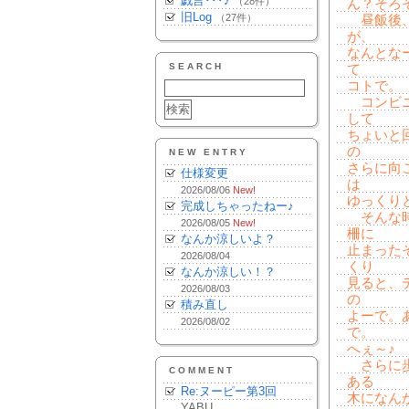
戯言･･･♪
（28件）
ん？そろ
旧Log
（27件）
昼飯後、
が、
なんとな
SEARCH
て
コトで。
コンビニ
して
ちょいと
の
NEW ENTRY
さらに向
仕様変更
は
2026/08/06
New!
ゆっくり
完成しちゃったねー♪
そんな時
2026/08/05
New!
柵に
なんか涼しいよ？
止まった
2026/08/04
くり
なんか涼しい！？
見ると、
2026/08/03
の
積み直し
よーで。
2026/08/02
で。
へぇ～♪
さらに歩
COMMENT
ある
Re:ヌーピー第3回
木になん
YABU