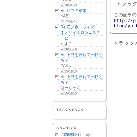
トラッ
2018/04/23
Re:紅白の結果
この記事の
YABU
http://p
2017/01/01
blog/ya-
Re:石ノ森→ライダー→
ネオサイクロン→スヌ
ーピー
トラック
かよこ
2016/05/08
Re:下見を兼ねて一杯ど
お？
YABU
2015/11/13
Re:下見を兼ねて一杯ど
お？
はーちゃん
2015/11/13
TRACKBACK
ARCHIVE
2026年08月
（8件）