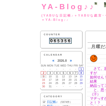
YA-Blog♪♪
(YABUな日記帳♪＋
＝YA-Blog♪♪
COUNTER
月曜だ
CALENDAR
«
»
2026.8
SUN
MON
TUE
WED
THU
FRI
SAT
さて。急
-
-
-
-
-
-
1
すが
2
3
4
5
6
7
8
9
10
11
12
13
14
15
如何せん
16
17
18
19
20
21
22
結果
23
24
25
26
27
28
29
納品って
30
31
-
-
-
-
-
と、思っ
（汗）
CATEGORY
マヂっす
日記帳♪
（5974件）
と！？