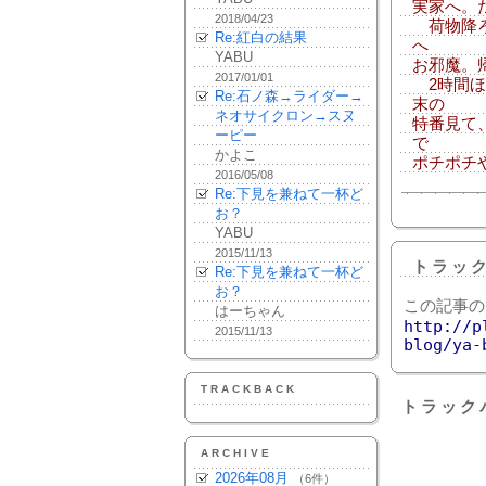
実家へ。
2018/04/23
荷物降ろ
Re:紅白の結果
へ
YABU
お邪魔。
2017/01/01
2時間ほ
Re:石ノ森→ライダー→
末の
ネオサイクロン→スヌ
特番見て
ーピー
で
かよこ
ポチポチ
2016/05/08
Re:下見を兼ねて一杯ど
お？
YABU
2015/11/13
トラッ
Re:下見を兼ねて一杯ど
お？
この記事の
はーちゃん
http://p
2015/11/13
blog/ya-
TRACKBACK
トラック
ARCHIVE
2026年08月
（6件）