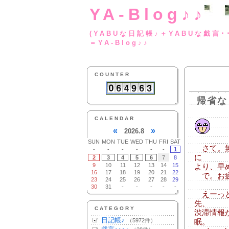
YA-Blog♪♪
(YABUな日記帳♪＋
＝YA-Blog♪♪
COUNTER
帰省な
CALENDAR
«
»
2026.8
SUN
MON
TUE
WED
THU
FRI
SAT
さて。無
-
-
-
-
-
-
1
に
2
3
4
5
6
7
8
9
10
11
12
13
14
15
より、早
16
17
18
19
20
21
22
で。お疲れ
23
24
25
26
27
28
29
30
31
-
-
-
-
-
えーっと
先、
CATEGORY
渋滞情報
日記帳♪
（5972件）
眠。