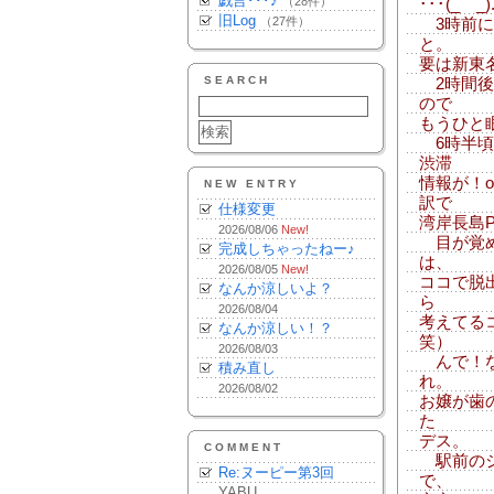
戯言･･･♪
（28件）
･･･(_ _)
旧Log
（27件）
3時前に
と。
要は新東
SEARCH
2時間後
ので
もうひと眠り
6時半頃
渋滞
情報が！
NEW ENTRY
訳で
仕様変更
湾岸長島
2026/08/06
New!
目が覚め
完成しちゃったねー♪
は、
2026/08/05
New!
ココで脱
なんか涼しいよ？
ら
2026/08/04
考えてる
なんか涼しい！？
笑）
2026/08/03
んで！な
積み直し
れ。
2026/08/02
お嬢が歯
た
デス。
COMMENT
駅前のシ
Re:ヌーピー第3回
で、
YABU