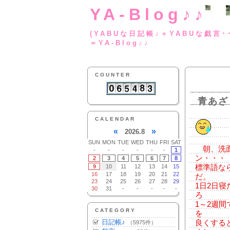
YA-Blog♪♪
(YABUな日記帳♪＋
＝YA-Blog♪♪
COUNTER
青あざ
CALENDAR
«
»
2026.8
SUN
MON
TUE
WED
THU
FRI
SAT
朝、洗面
-
-
-
-
-
-
1
ン・・・
2
3
4
5
6
7
8
9
10
11
12
13
14
15
標準語な
16
17
18
19
20
21
22
だ。
23
24
25
26
27
28
29
1日2日
30
31
-
-
-
-
-
ろ
1～2週
CATEGORY
を
日記帳♪
良くする
（5975件）