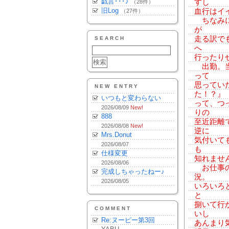
戯言･･･♪
すし
（28件）
旧Log
血行はイ
（27件）
ちなみに
が
走る訳で
SEARCH
へ
行ったり
出勤。当
って
思ってい
NEW ENTRY
た！？』
いつもと変わらない
って、つ
2026/08/09
New!
りの
888
至近距離
2026/08/08
New!
逆に
Mrs.Donut
気付いて
2026/08/07
も
仕様変更
知れませ
2026/08/06
お仕事の
完成しちゃったねー♪
況。
2026/08/05
いろいろ
と
捌いて行
COMMENT
いし
Re:ヌーピー第3回
あんまり