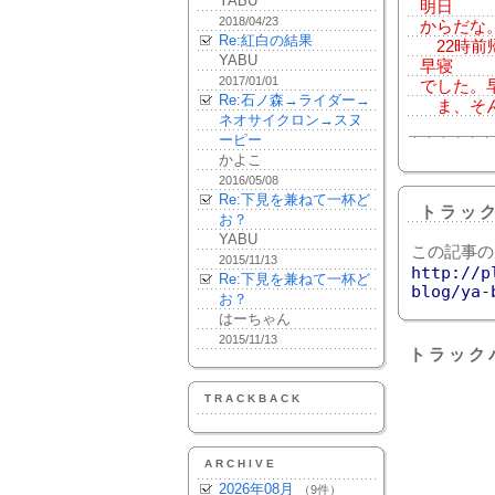
YABU
明日
2018/04/23
からだな
Re:紅白の結果
22時前
YABU
早寝
2017/01/01
でした。
Re:石ノ森→ライダー→
ま、そん
ネオサイクロン→スヌ
ーピー
かよこ
2016/05/08
Re:下見を兼ねて一杯ど
トラッ
お？
YABU
この記事の
2015/11/13
http://p
Re:下見を兼ねて一杯ど
blog/ya-
お？
はーちゃん
2015/11/13
トラック
TRACKBACK
ARCHIVE
2026年08月
（9件）