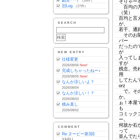
戯言･･･♪
（28件）
そりゃー
旧Log
（27件）
百均の方
（笑）
百均と言
SEARCH
が、
若干、通
そのお隣
パー
だったの
が
NEW ENTRY
入ってし
仕様変更
すが
2026/08/06
New!
残念。売
完成しちゃったねー♪
用
2026/08/05
New!
してたん
なんか涼しいよ？
orz
2026/08/04
で。その
なんか涼しい！？
か。
2026/08/03
ぉ！本屋
積み直し
も
2026/08/02
コミック
ー。
何故か右か
COMMENT
って
Re:ヌーピー第3回
並んでた
YABU