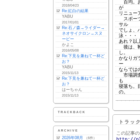
百均。お
2018/04/23
が
Re:紅白の結果
リニュー
YABU
スポーツ
2017/01/01
サル
Re:石ノ森→ライダー→
でしょ、
ネオサイクロン→スヌ
泳・・・
ーピー
あれ？以
かよこ
後は、靴
2016/05/08
し。
Re:下見を兼ねて一杯ど
かなりガ
お？
ー
YABU
ならでは
2015/11/13
市場調査
Re:下見を兼ねて一杯ど
も
お？
寝落ち。
はーちゃん
の。
2015/11/13
TRACKBACK
トラッ
ARCHIVE
この記事の
2026年08月
（6件）
http://p