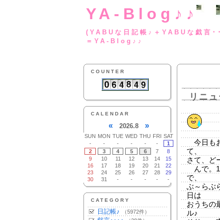
YA-Blog♪♪
(YABUな日記帳♪＋
＝YA-Blog♪♪
COUNTER
リニュ
CALENDAR
«
»
2026.8
SUN
MON
TUE
WED
THU
FRI
SAT
今日もお
-
-
-
-
-
-
1
て、
2
3
4
5
6
7
8
9
10
11
12
13
14
15
さて、ど
16
17
18
19
20
21
22
んで。1
23
24
25
26
27
28
29
で、
30
31
-
-
-
-
-
ぶ～らぶ
日は
CATEGORY
おうちの
日記帳♪
（5972件）
ル♪