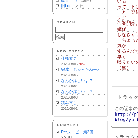
戯言･･･♪
（28件）
いる
旧Log
（27件）
ってコト
と、期待
ング
SEARCH
作業開始
確保
しなきゃ
ちょっと
気が
するんで
NEW ENTRY
早く
仕様変更
帰りたい
2026/08/06
New!
（笑）
完成しちゃったねー♪
2026/08/05
なんか涼しいよ？
2026/08/04
なんか涼しい！？
トラッ
2026/08/03
積み直し
この記事の
2026/08/02
http://p
blog/ya-
COMMENT
Re:ヌーピー第3回
トラック
YABU