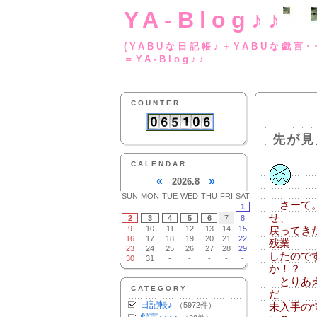
YA-Blog♪♪
(YABUな日記帳♪＋
＝YA-Blog♪♪
COUNTER
先が見
CALENDAR
«
»
2026.8
SUN
MON
TUE
WED
THU
FRI
SAT
さーて。
-
-
-
-
-
-
1
せ、
2
3
4
5
6
7
8
9
10
11
12
13
14
15
戻ってき
16
17
18
19
20
21
22
残業
23
24
25
26
27
28
29
したので
30
31
-
-
-
-
-
か！？
とりあえ
CATEGORY
だ
日記帳♪
（5972件）
未入手の