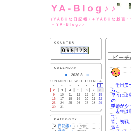
YA-Blog♪♪
(YABUな日記帳♪＋
＝YA-Blog♪♪
COUNTER
ビーチ
CALENDAR
«
»
2026.8
SUN
MON
TUE
WED
THU
FRI
SAT
平日モー
-
-
-
-
-
-
1
ら、
2
3
4
5
6
7
8
9
10
11
12
13
14
15
早々に出
16
17
18
19
20
21
22
の
23
24
25
26
27
28
29
季節がや
30
31
-
-
-
-
-
去年は雨
で、
CATEGORY
皆、初戦
日記帳♪
（5972件）
習を