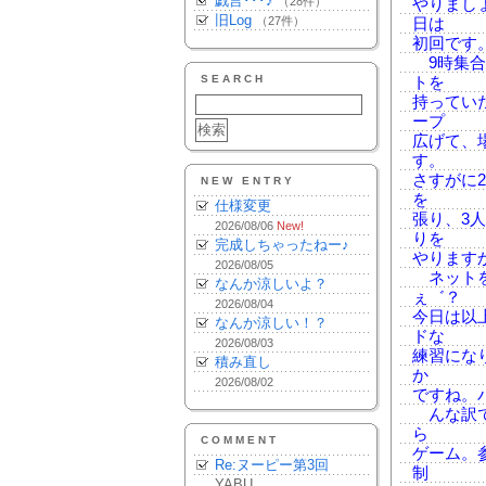
戯言･･･♪
（28件）
やりまし
旧Log
（27件）
日は
初回です
9時集合
SEARCH
トを
持ってい
ープ
広げて、
す。
さすがに
NEW ENTRY
を
仕様変更
張り、3
2026/08/06
New!
りを
完成しちゃったねー♪
やります
2026/08/05
ネットを
なんか涼しいよ？
ぇ゛？
2026/08/04
今日は以
なんか涼しい！？
ドな
2026/08/03
練習にな
積み直し
か
2026/08/02
ですね。
んな訳で
ら
COMMENT
ゲーム。
Re:ヌーピー第3回
制
YABU