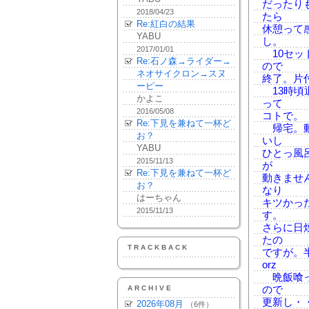
だったり
2018/04/23
たら
Re:紅白の結果
休憩って
YABU
し。
2017/01/01
10セッ
Re:石ノ森→ライダー→
ので
ネオサイクロン→スヌ
終了。片
ーピー
13時頃
かよこ
って
2016/05/08
コトで。
Re:下見を兼ねて一杯ど
帰宅。動
お？
いし
YABU
ひとっ風
2015/11/13
が
Re:下見を兼ねて一杯ど
動きませ
お？
なり
はーちゃん
キツかっ
2015/11/13
す。
さらに日
たの
TRACKBACK
ですが。
orz
晩飯喰っ
ARCHIVE
ので
更新し・
2026年08月
（6件）