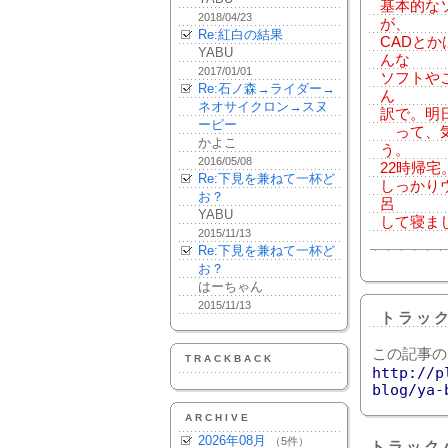
基本的な
2018/04/23
が、
Re:紅白の結果
CADと
YABU
んな
2017/01/01
ソフトや
Re:石ノ森→ライダー→
ん
ネオサイクロン→スヌ
訳で。明
ーピー
って、気
かよこ
う。
2016/05/08
22時帰
Re:下見を兼ねて一杯ど
しっかりウ
お？
呂
YABU
して寝ま
2015/11/13
Re:下見を兼ねて一杯ど
お？
はーちゃん
2015/11/13
トラッ
この記事の
TRACKBACK
http://p
blog/ya-
ARCHIVE
2026年08月
（5件）
トラック