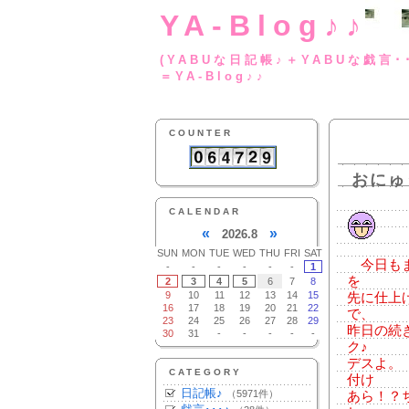
YA-Blog♪♪
(YABUな日記帳♪＋
＝YA-Blog♪♪
COUNTER
おにゅう
CALENDAR
«
»
2026.8
SUN
MON
TUE
WED
THU
FRI
SAT
今日もま
-
-
-
-
-
-
1
を
2
3
4
5
6
7
8
9
10
11
12
13
14
15
先に仕上
16
17
18
19
20
21
22
で、
23
24
25
26
27
28
29
昨日の続
30
31
-
-
-
-
-
ク♪
デスよ。
CATEGORY
付け
日記帳♪
（5971件）
あら！？