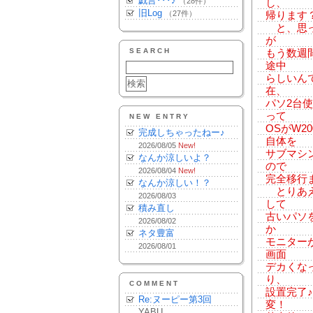
戯言･･･♪
（28件）
し、
旧Log
（27件）
帰ります
と、思っ
が
SEARCH
もう数週
途中
らしいん
在、
パソ2台
って
NEW ENTRY
OSがW
完成しちゃったねー♪
自体を
2026/08/05
New!
サブマシ
なんか涼しいよ？
ので
2026/08/04
New!
完全移行
なんか涼しい！？
とりあえ
2026/08/03
して
積み直し
古いパソ
2026/08/02
か
ネタ豊富
モニター
2026/08/01
画面
デカくな
り、
COMMENT
設置完了
Re:ヌーピー第3回
変！
YABU