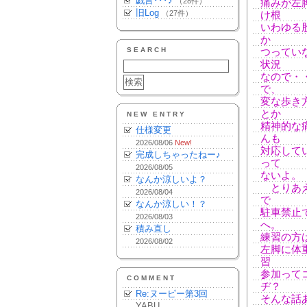
戯言･･･♪
（28件）
痛みが左
旧Log
（27件）
け根
いわゆる
か
SEARCH
つってい
状況
なので・
で、
変な歩き
とか
NEW ENTRY
精神的な
仕様変更
んも
2026/08/06
New!
対応して
完成しちゃったねー♪
って
2026/08/05
ないよ。
なんか涼しいよ？
とりあえ
2026/08/04
で
なんか涼しい！？
駐車禁止
2026/08/03
へ。
積み直し
練習の方
2026/08/02
左脚に体
習
参加って
COMMENT
ヂ？
Re:ヌーピー第3回
そんな話
YABU