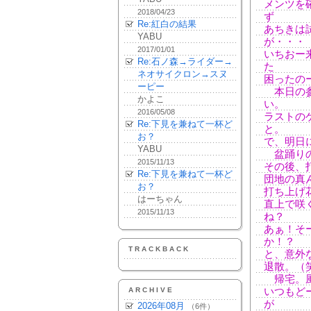
メンツを
2018/04/23
ず
Re:紅白の結果
あちきは
YABU
が・・・
2017/01/01
いちおー
Re:石ノ森→ライダー→
た
ネオサイクロン→スヌ
困ったのー
ーピー
本日の参
かよこ
い。
2016/05/08
ラストの
Re:下見を兼ねて一杯ど
と。
お？
で、明日
YABU
盆踊りの
2015/11/13
その後、
Re:下見を兼ねて一杯ど
団地の真
お？
打ち上げ
はーちゃん
直上で咲
2015/11/13
ね？
あぁ！そ
か！？
TRACKBACK
と、意外
退散。（
帰宅。風
ARCHIVE
いつもど
が
2026年08月
（6件）