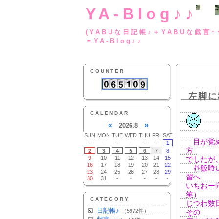
YA-Blog♪♪
(YABUな日記帳♪＋
＝YA-Blog♪♪
COUNTER
左脚に
CALENDAR
«
»
2026.8
SUN
MON
TUE
WED
THU
FRI
SAT
目が覚め
-
-
-
-
-
-
1
方
2
3
4
5
6
7
8
9
10
11
12
13
14
15
でしたが
16
17
18
19
20
21
22
昼飯喰い
23
24
25
26
27
28
29
習へ
30
31
-
-
-
-
-
いちおー
笑）
CATEGORY
じつわ数
日記帳♪
（5972件）
その