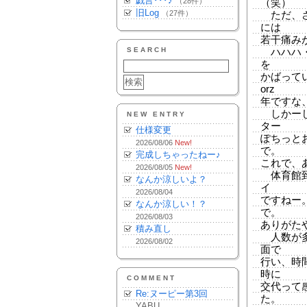
戯言･･･♪
（28件）
（笑）
旧Log
（27件）
ただ、さ
には
若干痛み
SEARCH
ハハハ・
を
かばって
orz
年ですな
しかーし
NEW ENTRY
ター
仕様変更
ぽちっと
2026/08/06
New!
で。
完成しちゃったねー♪
これで、
2026/08/05
New!
体育館到
なんか涼しいよ？
イ
2026/08/04
ですねー
なんか涼しい！？
で。
2026/08/03
ありがた
積み直し
人数が多
2026/08/02
面で
行い、時
時に
COMMENT
交代って
Re:ヌーピー第3回
た。
YABU