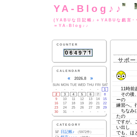
YA-Blog♪♪
(YABUな日記帳♪＋
＝YA-Blog♪♪
COUNTER
サポー
CALENDAR
«
»
2026.8
SUN
MON
TUE
WED
THU
FRI
SAT
11時前
-
-
-
-
-
-
1
その後、
2
3
4
5
6
7
8
9
10
11
12
13
14
15
ーの
16
17
18
19
20
21
22
練習へ。
23
24
25
26
27
28
29
ちなみに
30
31
-
-
-
-
-
たの
ですが、
CATEGORY
い出し
日記帳♪
（5972件）
でも、ほ