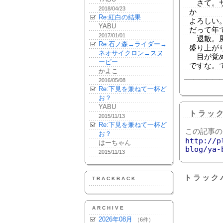
さて。サ
2018/04/23
か
Re:紅白の結果
よろしい
YABU
だって年
2017/01/01
退散。風呂
Re:石ノ森→ライダー→
盛り上が
ネオサイクロン→スヌ
目が覚め
ーピー
ですな。
かよこ
2016/05/08
Re:下見を兼ねて一杯ど
お？
YABU
トラッ
2015/11/13
Re:下見を兼ねて一杯ど
この記事の
お？
http://p
はーちゃん
blog/ya-
2015/11/13
トラック
TRACKBACK
ARCHIVE
2026年08月
（6件）