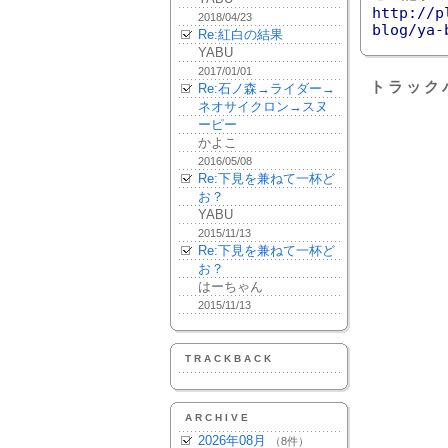
http://p
2018/04/23
blog/ya-
Re:紅白の結果
YABU
2017/01/01
トラック
Re:石ノ森→ライダー→
ネオサイクロン→スヌ
ーピー
かよこ
2016/05/08
Re:下見を兼ねて一杯ど
お？
YABU
2015/11/13
Re:下見を兼ねて一杯ど
お？
はーちゃん
2015/11/13
TRACKBACK
ARCHIVE
2026年08月
（8件）