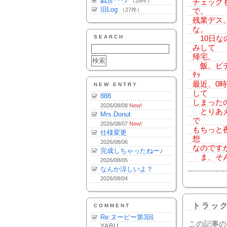
戯言･･･♪
（28件）
チェック
旧Log
（27件）
で。
残業デス
な。
SEARCH
10日な
みして
帰宅。
飯。ビデオ
ﾀｯ
最近、0
NEW ENTRY
して
888
しまった
2026/08/08
New!
とりあえ
Mrs.Donut
で
2026/08/07
New!
もちっと
仕様変更
想
2026/08/06
なのです
完成しちゃったねー♪
ま、そん
2026/08/05
なんか涼しいよ？
2026/08/04
トラッ
COMMENT
Re:ヌーピー第3回
この記事の
YABU