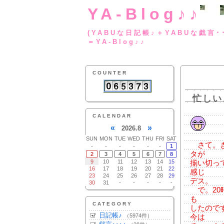
YA-Blog♪♪
(YABUな日記帳♪＋
＝YA-Blog♪♪
COUNTER
忙しい
CALENDAR
«
»
2026.8
SUN
MON
TUE
WED
THU
FRI
SAT
さて。き
-
-
-
-
-
-
1
タが
2
3
4
5
6
7
8
9
10
11
12
13
14
15
揃い切っ
16
17
18
19
20
21
22
感じ
23
24
25
26
27
28
29
デス。
30
31
-
-
-
-
-
で。20
も
CATEGORY
したので
日記帳♪
（5974件）
今は