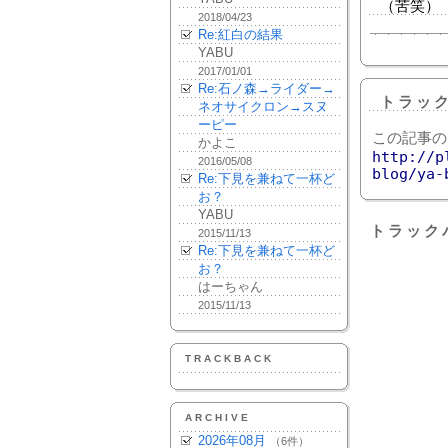
（苦笑）
2018/04/23
Re:紅白の結果
YABU
2017/01/01
Re:石ノ森→ライダー→
トラッ
ネオサイクロン→スヌ
ーピー
この記事の
かよこ
http://p
2016/05/08
blog/ya-
Re:下見を兼ねて一杯ど
お？
YABU
トラック
2015/11/13
Re:下見を兼ねて一杯ど
お？
はーちゃん
2015/11/13
TRACKBACK
ARCHIVE
2026年08月
（6件）