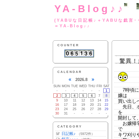
YA-Blog♪♪
(YABUな日記帳♪＋
＝YA-Blog♪♪
COUNTER
驚異！
CALENDAR
«
»
2026.8
SUN
MON
TUE
WED
THU
FRI
SAT
7時頃に
-
-
-
-
-
-
1
嬢は
2
3
4
5
6
7
8
9
10
11
12
13
14
15
買い出し
16
17
18
19
20
21
22
先日、ポ
23
24
25
26
27
28
29
を
30
31
-
-
-
-
-
開封して
お嬢帰宅
CATEGORY
で
日記帳♪
（5972件）
キワ刈り