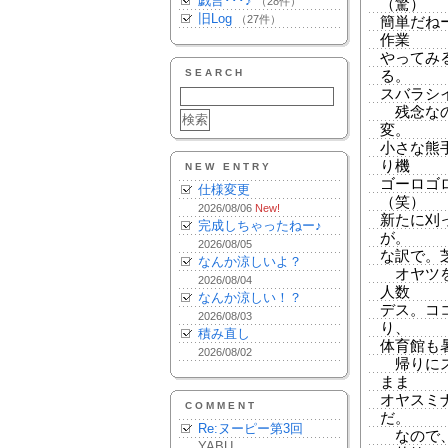
戯言･･･♪
（28件）
（驚）
旧Log
（27件）
簡単だね
作業
やってみ
SEARCH
る。
スバラシ
残念なの
変。
小さな熊
り機
NEW ENTRY
ゴーロゴ
仕様変更
（笑）
2026/08/06
New!
新たに刈
完成しちゃったねー♪
が。
2026/08/05
な訳で。
なんか涼しいよ？
オヤツを
2026/08/04
人数
なんか涼しい！？
デス。コ
2026/08/03
り、
積み直し
体育館も
2026/08/02
帰りにス
まま
オヤスミナ
COMMENT
だ。
Re:ヌーピー第3回
なので、
YABU