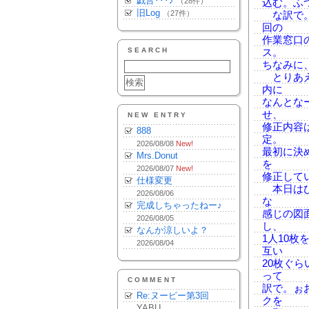
戯言･･･♪
（28件）
込む。ふ
旧Log
（27件）
な訳で。
回の
作業窓口
SEARCH
ス。
ちなみに
とりあえ
内に
なんとな
せ、
NEW ENTRY
修正内容
888
定。
2026/08/08
New!
最初に決
Mrs.Donut
を
2026/08/07
New!
修正して
仕様変更
本日はひ
2026/08/06
な
完成しちゃったねー♪
感じの図
2026/08/05
し、
なんか涼しいよ？
1人10
2026/08/04
互い
20枚ぐ
って
COMMENT
訳で。ぉ
Re:ヌーピー第3回
クを
YABU