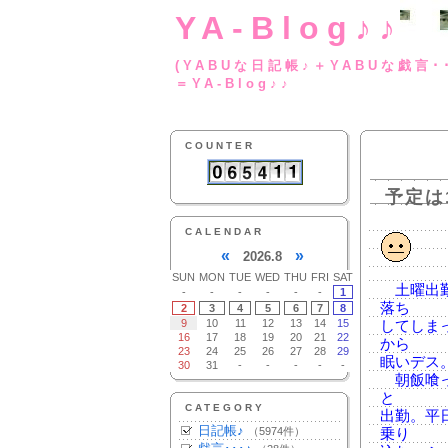
YA-Blog♪♪
(YABUな日記帳♪＋
＝YA-Blog♪♪
COUNTER
予定は
CALENDAR
«
»
2026.8
SUN
MON
TUE
WED
THU
FRI
SAT
土曜出勤
-
-
-
-
-
-
1
落ち
2
3
4
5
6
7
8
9
10
11
12
13
14
15
してしま
16
17
18
19
20
21
22
から
23
24
25
26
27
28
29
眠いデス
30
31
-
-
-
-
-
朝飯喰っ
と
CATEGORY
出勤。平
日記帳♪
（5974件）
乗り