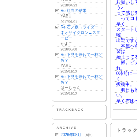
お願いし
2018/04/23
う♪
Re:紅白の結果
って感じ
YABU
ってコト
2017/01/01
早く
Re:石ノ森→ライダー→
スタート
ネオサイクロン→スヌ
曜
ーピー
出勤ですが
かよこ
本屋へ寄
2016/05/08
習は
Re:下見を兼ねて一杯ど
始まって
お？
飯。ビデオ
YABU
れ。
2015/11/13
0時前に
Re:下見を兼ねて一杯ど
く
お？
投稿中。
はーちゃん
明日も朝
2015/11/13
い。
早く布団
TRACKBACK
ARCHIVE
トラッ
2026年08月
（8件）